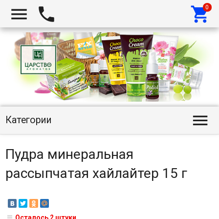




Категории
Пудра минеральная
рассыпчатая хайлайтер 15 г
Осталось 2 штуки