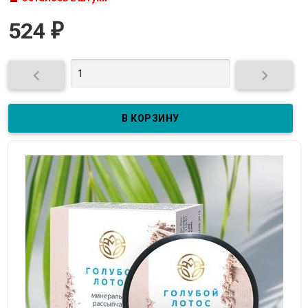
524
₽

