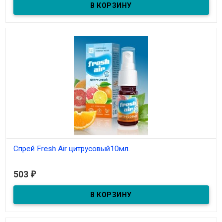
Спрей Fresh Air цитрусовый10мл.
В наличии
503
₽
Композиция эфирных масел мандарина, грейпфрута, лайма,
апельсина, мяты.