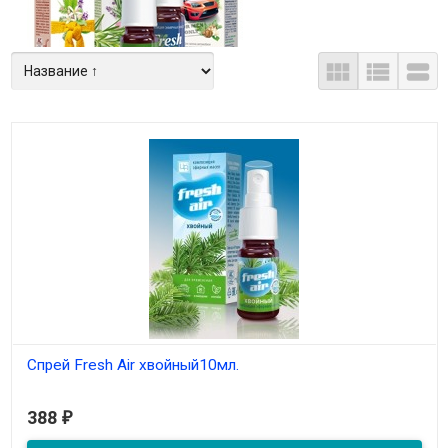



Спрей Fresh Air хвойный10мл.
В наличии
388
₽
Композиция эфирных масел пихты, апельсина, сосны, кипариса,
мяты.