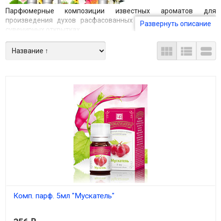
Парфюмерные композиции известных ароматов для
произведения духов расфасованных в пробирку 1,3 мл. на
Развернуть описание
сувенирных открытках.



Комп. парф. 5мл "Мускатель"
В наличии