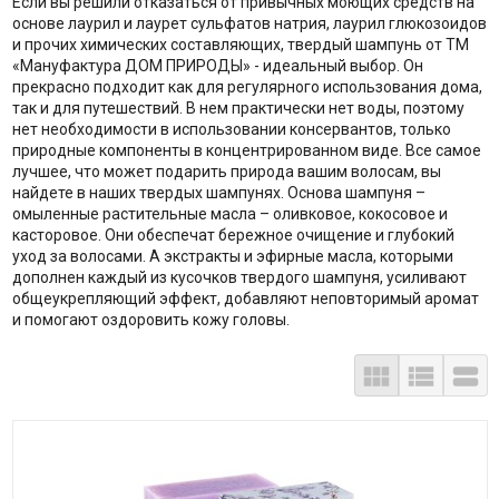
Если вы решили отказаться от привычных моющих средств на
основе лаурил и лаурет сульфатов натрия, лаурил глюкозоидов
и прочих химических составляющих, твердый шампунь от ТМ
«Мануфактура ДОМ ПРИРОДЫ» - идеальный выбор. Он
прекрасно подходит как для регулярного использования дома,
так и для путешествий. В нем практически нет воды, поэтому
нет необходимости в использовании консервантов, только
природные компоненты в концентрированном виде. Все самое
лучшее, что может подарить природа вашим волосам, вы
найдете в наших твердых шампунях. Основа шампуня –
омыленные растительные масла – оливковое, кокосовое и
касторовое. Они обеспечат бережное очищение и глубокий
уход за волосами. А экстракты и эфирные масла, которыми
дополнен каждый из кусочков твердого шампуня, усиливают
общеукрепляющий эффект, добавляют неповторимый аромат
и помогают оздоровить кожу головы.


