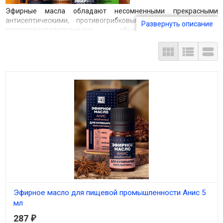
Эфирные масла обладают несомненными прекрасными
антисептическими, противогрибковыми, противовирусными,
Развернуть описание
противовоспалительными, общеукрепляющими и
косметологическими свойствами. Но, помимо применения в



ароматерапии их успешно можно также использовать на кухне
- даже самые простые блюда и напитки эфирные масла
превращают в настоящие шедевры кулинарного искусства!
Обогащая свою пищу эфирными маслами, Вы делаете ее более
здоровой и полезной, одновременно добавляя ей
неповторимый вкус и аромат. Важно! Так как эфирные масла
очень концентрированные, их надо использовать аккуратно,
чтобы не превысить дозировку и не испортить вкус блюда. При
использовании эфирных масел в кулинарии необходимо
соблюдать следующие правила:
• Эфирные масла добавляют в пищу при помощи эмульгатора
(растительное масло, сливки, сметана, мед) в пропорции 1
капля масла на 10 мл эмульгатора. С водой эфирные масла не
смешиваются!
Эфирное масло для пищевой промышленности Анис 5
• Масла необходимо добавлять умеренно по капле или на
мл
кончике зубочистки, пробуя при этом каждый раз на вкус.
287
₽
В наличии