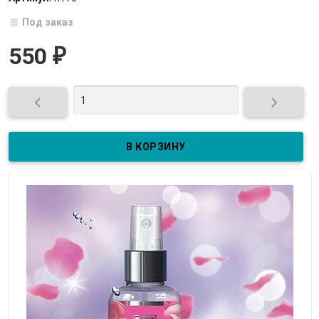
Под заказ
550
₽

