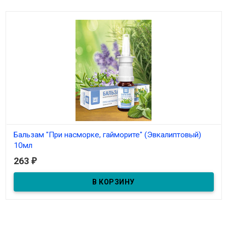
Бальзам "При насморке, гайморите" (Эвкалиптовый)
10мл
263
₽
В наличии
Бальзам-спрей "При насморке, гайморите" 10мл