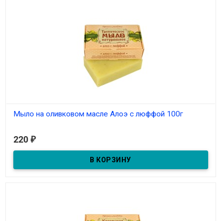
Мыло на оливковом масле Алоэ с люффой 100г
В наличии
220
₽