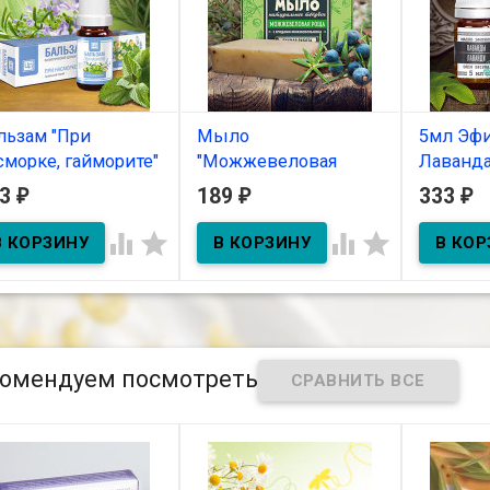
льзам "При
Мыло
5мл Эфи
сморке, гайморите"
"Можжевеловая
Лаванд
вкалиптовый)
роща" 82 гр
63
189
333
₽
₽
₽
В нал
мл
В наличии




5мл Эфир
Лаванда
В наличии
Мыло натуральное
туалетное твердое с
ьзам-спрей "При
ягодами можжевельника.
морке, гайморите"
Масса 82 г.
мл
омендуем посмотреть