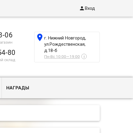

Вход
8-06

г. Нижний Новгород,
агазин
ул.Рождественская,
д.18-б
54-80
Пн-Вс 10:00—19:00
i
ый склад
НАГРАДЫ