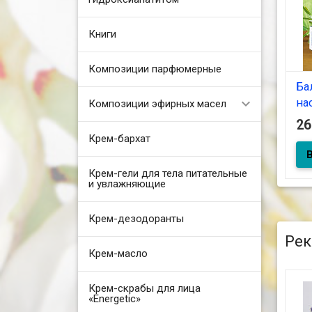
Книги
Композиции парфюмерные
Ба
на
Композиции эфирных масел
(Э
2
10
Крем-бархат
Крем-гели для тела питательные
и увлажняющие
Бал
нас
10
Крем-дезодоранты
Рек
Крем-масло
Крем-скрабы для лица
«Energetic»