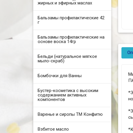
жирных и эфирных маслах
Бальзамы профилактические 42
г
Бальзамы профилактические на
основе воска 14гр
Оп
Бельди (натуральное мягкое
мыло-скраб)
М
Бомбочки для Ванны
ПА
Бустер-косметика с высоким
*Э
содержанием активных
но
компонентов
*
Варенье и сиропы ТМ Конфитю
с
Взбитое масло
*