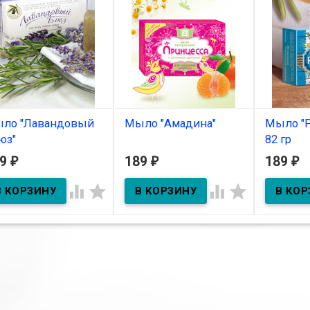
ло "Лавандовый
Мыло "Амадина"
Мыло "
юз"
82 гр
В наличии
89
189
189
₽
₽
₽
В наличии
В нал
Мыло "Амадина"




о "Лавандовый блюз"
Мыло нат
туалетное
заживляю