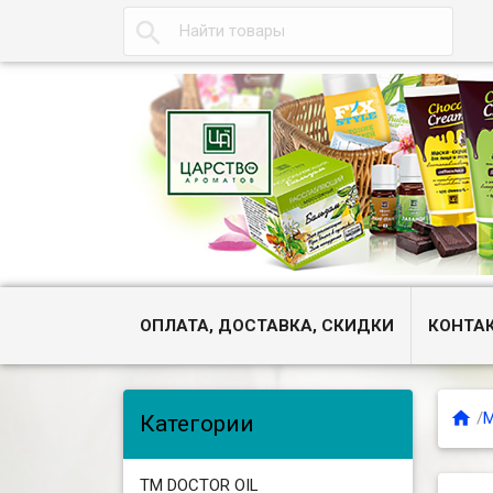

ОПЛАТА, ДОСТАВКА, СКИДКИ
КОНТА

/
М
Категории
ТМ DOCTOR OIL