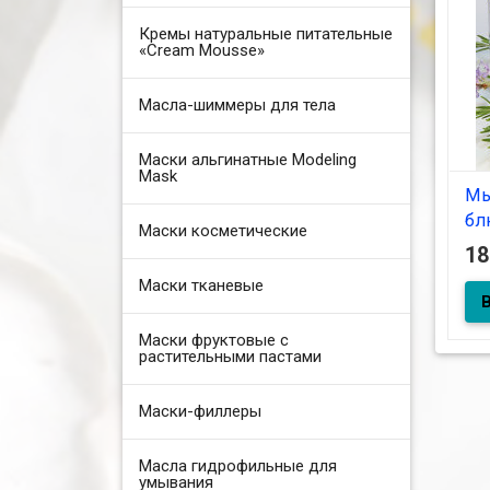
Кремы натуральные питательные
«Cream Mousse»
Масла-шиммеры для тела
Маски альгинатные Modeling
Mask
Мы
бл
Маски косметические
1
Маски тканевые
Мыл
Маски фруктовые с
растительными пастами
Маски-филлеры
Масла гидрофильные для
умывания