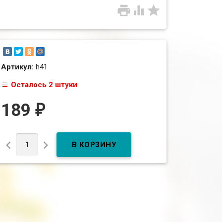



Артикул:
h41
Осталось 2 штуки
189
₽

