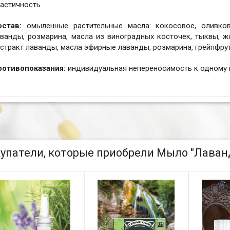
ластичность
остав:
омыленные растительные масла: кокосовое, оливково
ванды, розмарина, масла из виноградных косточек, тыквы, ж
стракт лаванды, масла эфирные лаванды, розмарина, грейпфрут
ротивопоказания:
индивидуальная непереносимость к одному 
упатели, которые приобрели Мыло "Лаванд