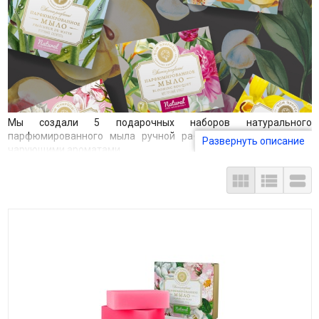
Мы создали 5 подарочных наборов натурального
парфюмированного мыла ручной работы с уникальными и
Развернуть описание
чарующими ароматами.



Основа мыла - растительные масла высочайшего качества.
Дополненные жирными маслами, они обеспечивают бережное
очищение без пересушивания кожи.
Парфюмированное мыло изготовлено традиционным
«холодным способом», который позволяет сохранить все
полезные свойства его ингредиентов. Растительные
компоненты в его составе бережно заботятся о коже,
увлажняют, питают и тонизируют.
Мыло легко и мягко пенится, оставляет на коже нежный и