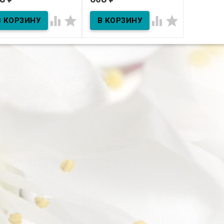
ра, 150 мл
ромашкой, 150 мл




В наличии
В наличии