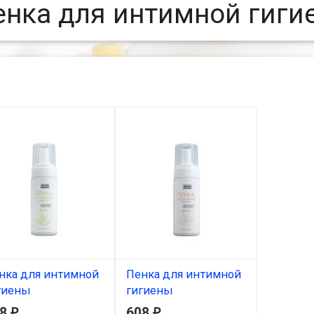
енка для интимной гиги
нка для интимной
Пенка для интимной
гиены
гигиены
ВАБИОЛИС с алоэ
АКВАБИОЛИС с
08
608
₽
₽