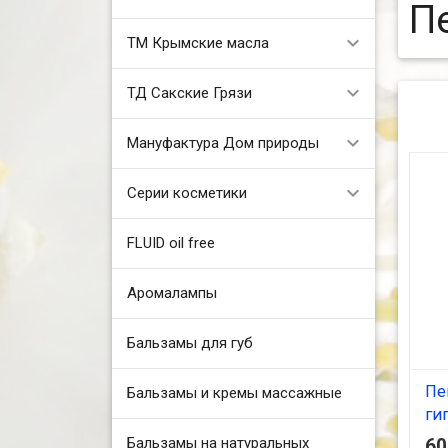
П
ТМ Крымские масла
ТД Сакские Грязи
Мануфактура Дом природы
Серии косметики
FLUID oil free
Аромалампы
Бальзамы для губ
Пе
Бальзамы и кремы массажные
ги
АК
Бальзамы на натуральных
6