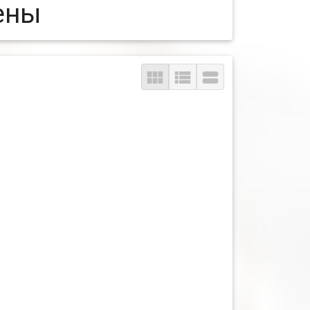
ены


