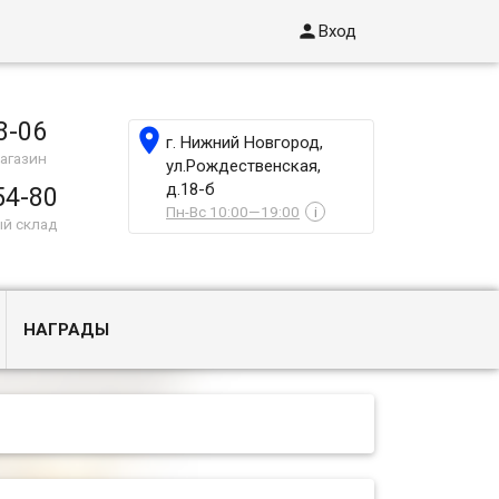

Вход
8-06

г. Нижний Новгород,
агазин
ул.Рождественская,
д.18-б
54-80
Пн-Вс 10:00—19:00
i
ый склад
НАГРАДЫ