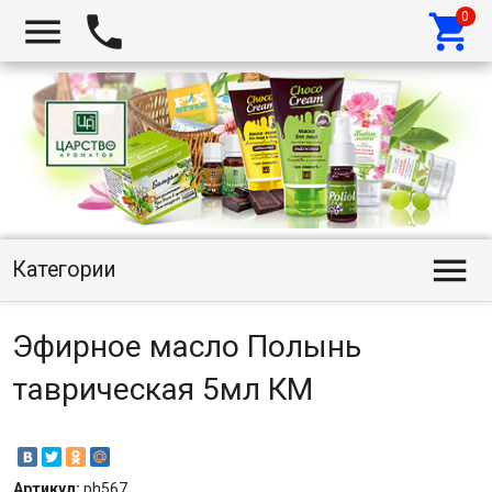




Категории
Эфирное масло Полынь
таврическая 5мл КМ
Артикул:
ph567