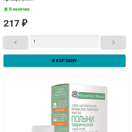
В наличии
217
₽

