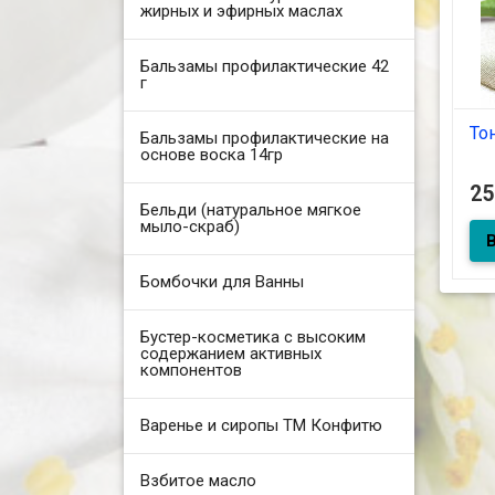
жирных и эфирных маслах
Бальзамы профилактические 42
г
То
Бальзамы профилактические на
основе воска 14гр
2
Бельди (натуральное мягкое
Тон
мыло-скраб)
Бомбочки для Ванны
Бустер-косметика с высоким
содержанием активных
компонентов
Варенье и сиропы ТМ Конфитю
Взбитое масло