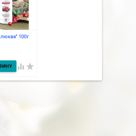
Клюква" 100г
ичии
юква" 100г

