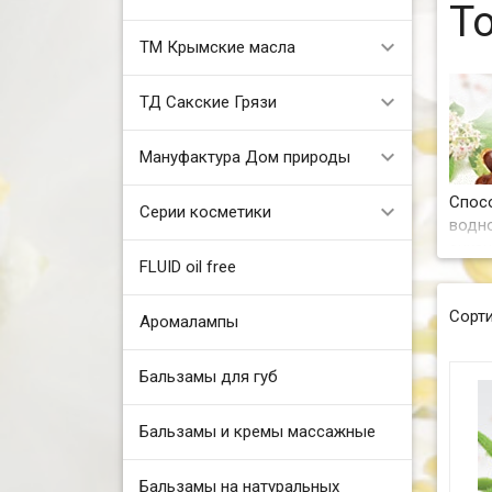
Т
ТМ Крымские масла
ТД Сакские Грязи
Мануфактура Дом природы
Спос
Серии косметики
водн
энха
FLUID oil free
веще
мине
Сорти
акти
Аромалампы
гидра
Бальзамы для губ
Бальзамы и кремы массажные
Бальзамы на натуральных