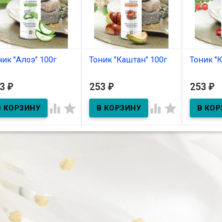
ник "Алоэ" 100г
Тоник "Каштан" 100г
Тоник "
В наличии
В наличии
В нал
53
253
253
₽
₽
₽
ик "Алоэ" 100г
Тоник "Каштан" 100г
Тоник "Кл



