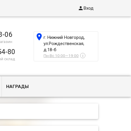

Вход
8-06

г. Нижний Новгород,
агазин
ул.Рождественская,
д.18-б
54-80
Пн-Вс 10:00—19:00
i
ый склад
НАГРАДЫ