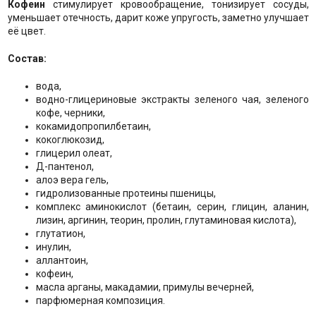
Кофеин
стимулирует кровообращение, тонизирует сосуды,
уменьшает отечность, дарит коже упругость, заметно улучшает
её цвет.
Состав:
вода,
водно-глицериновые экстракты зеленого чая, зеленого
кофе, черники,
кокамидопропилбетаин,
кокоглюкозид,
глицерил олеат,
Д-пантенол,
алоэ вера гель,
гидролизованные протеины пшеницы,
комплекс аминокислот (бетаин, серин, глицин, аланин,
лизин, аргинин, теорин, пролин, глутаминовая кислота),
глутатион,
инулин,
аллантоин,
кофеин,
масла арганы, макадамии, примулы вечерней,
парфюмерная композиция.