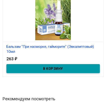
Бальзам "При насморке, гайморите" (Эвкалиптовый)
10мл
263
₽
В наличии
Бальзам-спрей "При насморке, гайморите" 10мл
Рекомендуем посмотреть