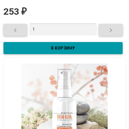
253
₽

