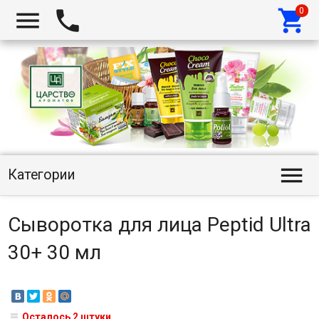




Категории
Сыворотка для лица Peptid Ultra
30+ 30 мл
Осталось 2 штуки