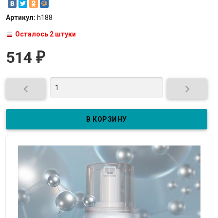
Артикул:
h188
Осталось 2 штуки
514
₽

