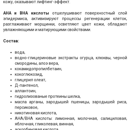
кожу, оказывают лифтинг-эффект.
АНА и ВНА кислоты
отшелушивают поверхностный слой
эпидермиса, активизируют процессы регенерации клеток,
разглаживают морщинки, осветляют цвет кожи, обладают
увлажняющими и матирующими свойствами.
Состав:
вода,
водно-глицериновые экстракты огурца, клюквы, черной
смородины, алоэ вера,
кокамидопропилбетаин,
кокоглюкозид,
глицерил олеат,
Д-пантенол,
аллантоин,
гидролизованые протеины шелка,
масла арганы, зародышей пшеницы, зародышей риса,
персиковое,
никотиновая кислота,
АНА/ВНА кислоты: лимонная, молочная, салициловая,
яблочная, гликолевая, винная,
аскорбиновая кислота,