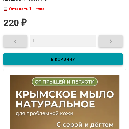
Осталась 1 штука
220
₽

