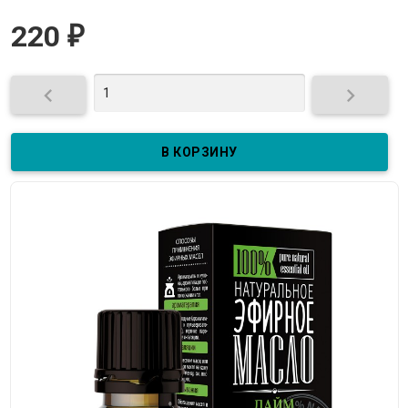
220
₽

