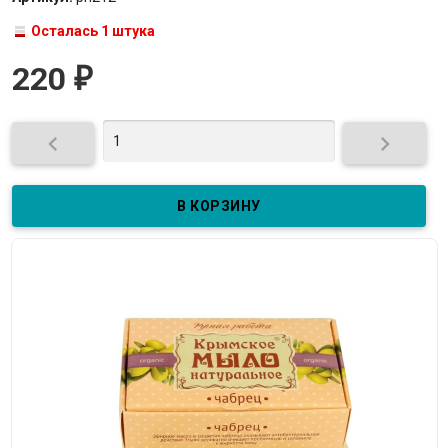
Осталась 1 штука
220
₽

