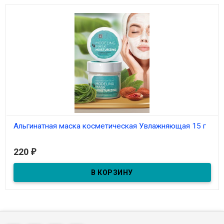
Альгинатная маска косметическая Увлажняющая 15 г
В наличии
220
₽
С активом Bix’Activ и коллагеном.