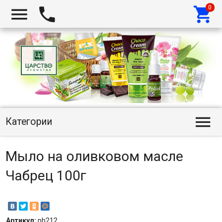




Категории
Мыло на оливковом масле
Чабрец 100г
Артикул:
ph212