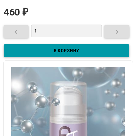
460
₽

