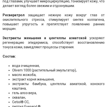
под глазами, улучшает микроциркуляцию, тонизирует кожу, что
делает взгляд более свежим и отдохнувшим.
Ресвератрол
защищает нежную кожу вокруг глаз от
окислительного стресса, стимулирует синтез коллагена,
повышает упругость и препятствует появлению ранних
морщин.
Экстракты женьшеня и центеллы азиатской
ускоряют
регенерацию эпидермиса, способствует восстановлению
тонуса кожи, замедляют процессы старения.
Состав:
вода очищенная,
Olivem 1000 (растительный эмульгатор),
масло жожоба,
экстракт корня женьшеня,
экстракты бамбука, центеллы азиатской, конского
каштана,
гель алоэ вера,
сквалан,
Cetiol® CC,
пептид Eyeseryl ®,