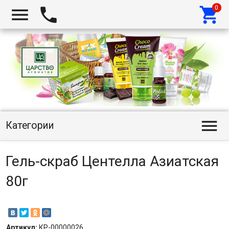




Категории
Гель-скраб Центелла Азиатская
80г
Артикул:
КР-00000026