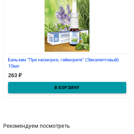
Бальзам "При насморке, гайморите" (Эвкалиптовый)
10мл
263
₽
В наличии
Бальзам-спрей "При насморке, гайморите" 10мл
Рекомендуем посмотреть