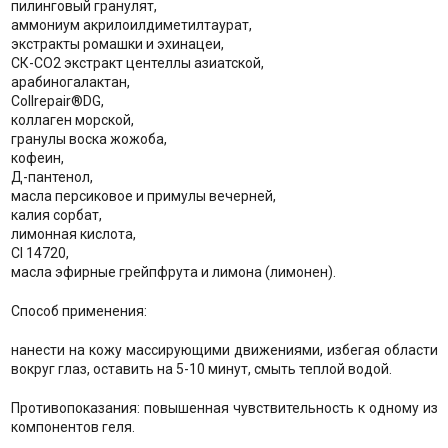
пилинговый гранулят,
аммониум акрилоилдиметилтаурат,
экстракты ромашки и эхинацеи,
СК-СО2 экстракт центеллы азиатской,
арабиногалактан,
Collrepair®DG,
коллаген морской,
гранулы воска жожоба,
кофеин,
Д-пантенол,
масла персиковое и примулы вечерней,
калия сорбат,
лимонная кислота,
CI 14720,
масла эфирные грейпфрута и лимона (лимонен).
Способ применения:
нанести на кожу массирующими движениями, избегая области
вокруг глаз, оставить на 5-10 минут, смыть теплой водой.
Противопоказания: повышенная чувствительность к одному из
компонентов геля.