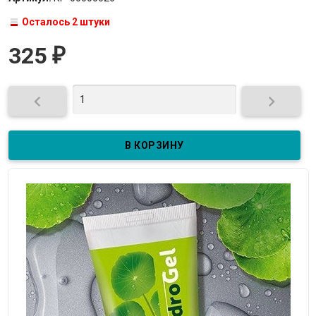
Осталось 2 штуки
325
₽

