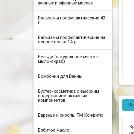
жирных и эфирных маслах
Бальзамы профилактические 42
г
Бальзамы профилактические на
основе воска 14гр
Бельди (натуральное мягкое
мыло-скраб)
Бомбочки для Ванны
Бустер-косметика с высоким
содержанием активных
компонентов
Оп
Варенье и сиропы ТМ Конфитю
Кр
Взбитое масло
ов