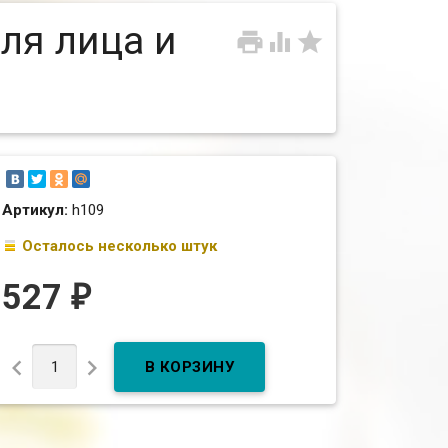
ля лица и



Артикул:
h109
Осталось несколько штук
527
₽

