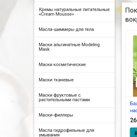
Пок
Кремы натуральные питательные
«Cream Mousse»
вок
Масла-шиммеры для тела
Маски альгинатные Modeling
Mask
Маски косметические
Маски тканевые
Маски фруктовые с
растительными пастами
Ба
на
Маски-филлеры
(Э
2
10
Масла гидрофильные для
умывания