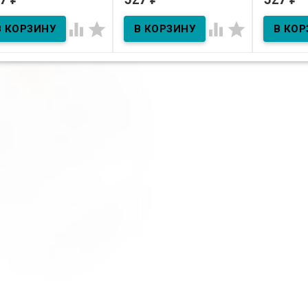
В наличии
В наличии
В нал




 Эфирное масло
5мл Эфирное масло
итгрейн
Сандал
с активом
CLR™ и ру