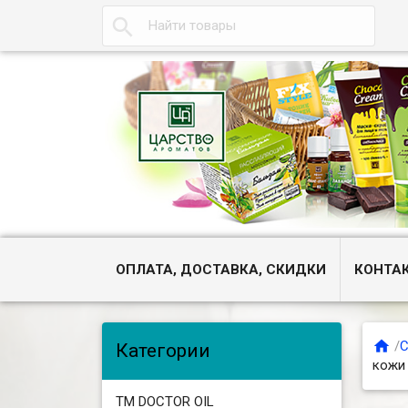

ОПЛАТА, ДОСТАВКА, СКИДКИ
КОНТА

/
С
Категории
кожи 
ТМ DOCTOR OIL