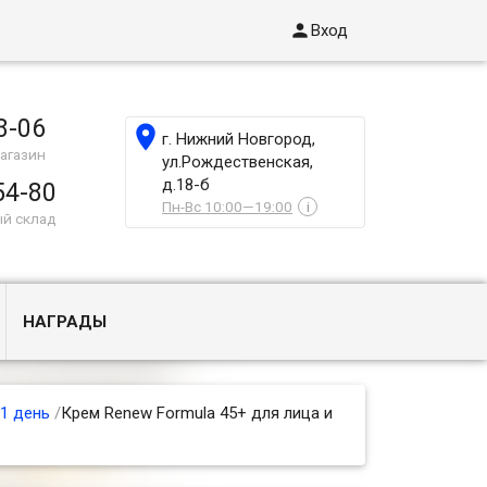

Вход
8-06

г. Нижний Новгород,
агазин
ул.Рождественская,
д.18-б
54-80
Пн-Вс 10:00—19:00
i
ый склад
НАГРАДЫ
1 день
/
Крем Renew Formula 45+ для лица и