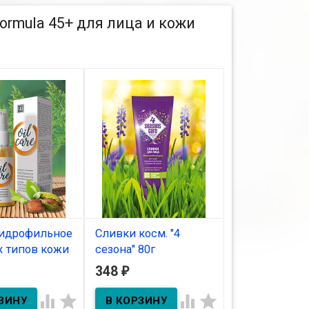
rmula 45+ для лица и кожи
гидрофильное
Сливки косм. "4
Пенка косм. 
х типов кожи
сезона" 80г
Juice для все
кожи 160 г
348
517
₽
₽
В наличии
ичии
В наличии




Сливки косм. "4 сезона"
100г