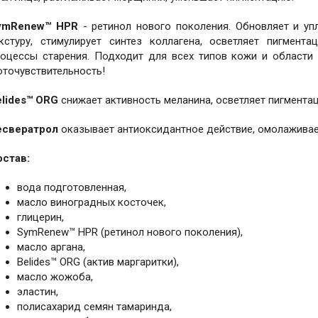
ymRenew™ HPR
- ретинол нового поколения. Обновляет и уп
екстуру, стимулирует синтез коллагена, осветляет пигмент
роцессы старения. Подходит для всех типов кожи и области 
оточувствительность!
elides™ ORG
снижает активность меланина, осветляет пигмента
есвератрол
оказывает антиоксидантное действие, омолаживает
остав:
вода подготовленная,
масло виноградных косточек,
глицерин,
SymRenew™ HPR (ретинол нового поколения),
масло аргана,
Belides™ ORG (актив маргаритки),
масло жожоба,
эластин,
полисахарид семян тамаринда,