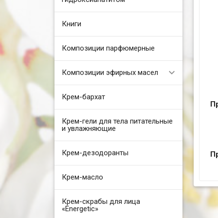
Книги
Композиции парфюмерные
Композиции эфирных масел
Крем-бархат
П
Крем-гели для тела питательные
и увлажняющие
Крем-дезодоранты
П
Крем-масло
Крем-скрабы для лица
«Energetic»