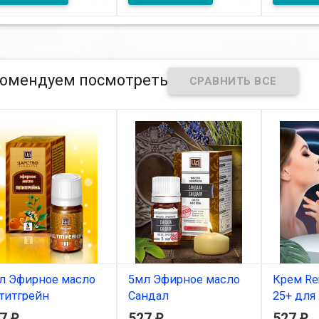
В наличии
с активом Proteasyl® и
С экстрак
гелем алоэ
моркови. 
ьзам-спрей "При
морке, гайморите"
мл
омендуем посмотреть
л Эфирное масло
5мл Эфирное масло
Крем Re
титгрейн
Сандал
25+ для
вокруг г
27
527
527
₽
₽
₽