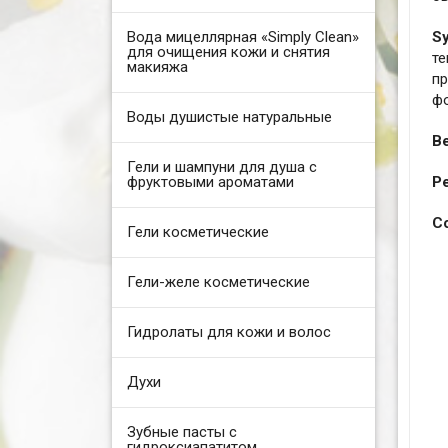
Вода мицеллярная «Simply Clean»
S
для очищения кожи и снятия
т
макияжа
п
ф
Воды душистые натуральные
B
Гели и шампуни для душа с
фруктовыми ароматами
Р
С
Гели косметические
Гели-желе косметические
Гидролаты для кожи и волос
Духи
Зубные пасты с
гидроксиапатитом