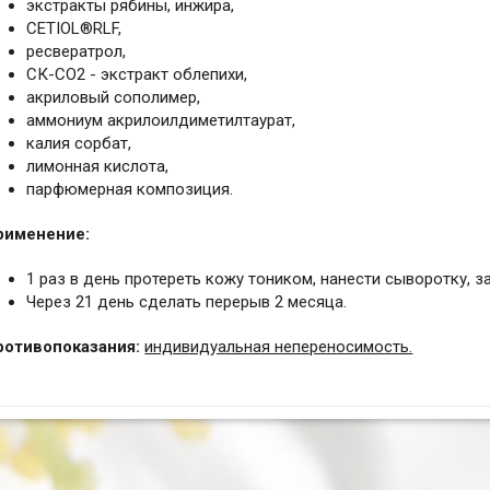
экстракты рябины, инжира,
CETIOL®RLF,
ресвератрол,
СК-СО2 - экстракт облепихи,
акриловый сополимер,
аммониум акрилоилдиметилтаурат,
калия сорбат,
лимонная кислота,
парфюмерная композиция.
рименение:
1 раз в день протереть кожу тоником, нанести сыворотку, з
Через 21 день сделать перерыв 2 месяца.
ротивопоказания:
индивидуальная непереносимость.