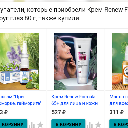
упатели, которые приобрели Крем Renew Fo
руг глаз 80 г, также купили
льзам "При
Крем Renew Formula
Масло 
сморке, гайморите"
65+ для лица и кожи
для все
вкалиптовый)
вокруг глаз 80 г
30мл
63
527
311
₽
₽
₽
мл
В наличии
В нал



