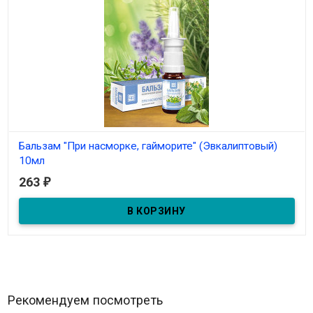
Бальзам "При насморке, гайморите" (Эвкалиптовый)
10мл
263
₽
В наличии
Бальзам-спрей "При насморке, гайморите" 10мл
Рекомендуем посмотреть