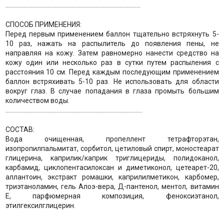
..........................................................................................
СПОСОБ ПРИМЕНЕНИЯ:
Перед первым применением баллон тщательно встряхнуть 5-
10 раз, нажать на распылитель до появления пены, не
направляя на кожу. Затем равномерно нанести средство на
кожу один или несколько раз в сутки путем распыления с
расстояния 10 см. Перед каждым последующим применением
баллон встряхивать 5-10 раз. Не использовать для области
вокруг глаз. В случае попадания в глаза промыть большим
количеством воды.
...........................................................................................
СОСТАВ:
Вода очищенная, пропеллент тетрафторэтан,
изопропилпальмитат, сорбитол, цетиловый спирт, моностеарат
глицерина, каприлик/каприк триглицериды, полидоканол,
карбамид, циклопентасилоксан и диметиконол, цетеарет-20,
аллантоин, экстракт ромашки, каприлилметикон, карбомер,
триэтаноламин, гель Алоэ-вера, Д-пантенол, ментол, витамин
Е, парфюмерная композиция, феноксиэтанол,
этилгексилглицерин.