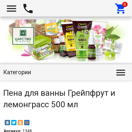




Категории
Пена для ванны Грейпфрут и
лемонграсс 500 мл
Артикул:
1348