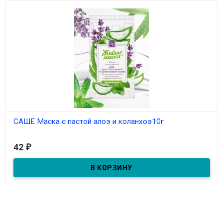
САШЕ Маска с пастой алоэ и коланхоэ10г
В наличии
42
₽
Маска в пакетике с пастой алоэ и каланхоэ для чувствительной
и проблемной кожи 10гр