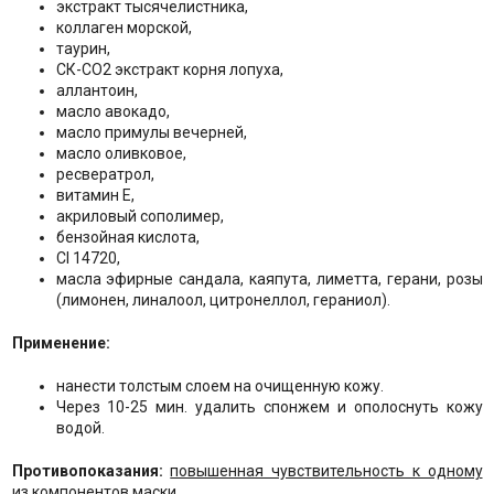
экстракт тысячелистника,
коллаген морской,
таурин,
СК-СО2 экстракт корня лопуха,
аллантоин,
масло авокадо,
масло примулы вечерней,
масло оливковое,
ресвератрол,
витамин Е,
акриловый сополимер,
бензойная кислота,
CI 14720,
масла эфирные сандала, каяпута, лиметта, герани, розы
(лимонен, линалоол, цитронеллол, гераниол).
Применение:
нанести толстым слоем на очищенную кожу.
Через 10-25 мин. удалить спонжем и ополоснуть кожу
водой.
Противопоказания:
повышенная чувствительность к одному
из компонентов маски.