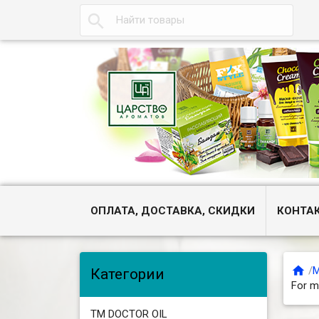

ОПЛАТА, ДОСТАВКА, СКИДКИ
КОНТА

/
М
Категории
For m
ТМ DOCTOR OIL