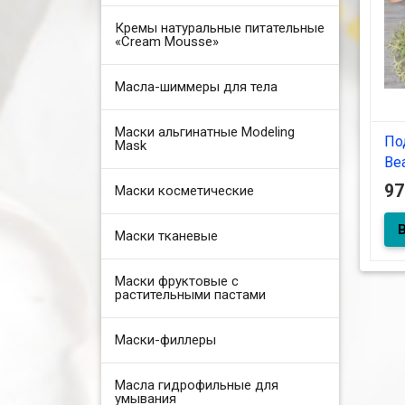
Кремы натуральные питательные
«Cream Mousse»
Масла-шиммеры для тела
Маски альгинатные Modeling
По
Mask
Be
мо
9
Маски косметические
Маски тканевые
Под
Box
Маски фруктовые с
растительными пастами
Маски-филлеры
Масла гидрофильные для
умывания