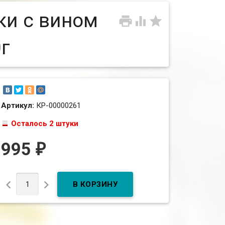
ки с вином



0г
Артикул:
КР-00000261
Осталось 2 штуки
995
₽

