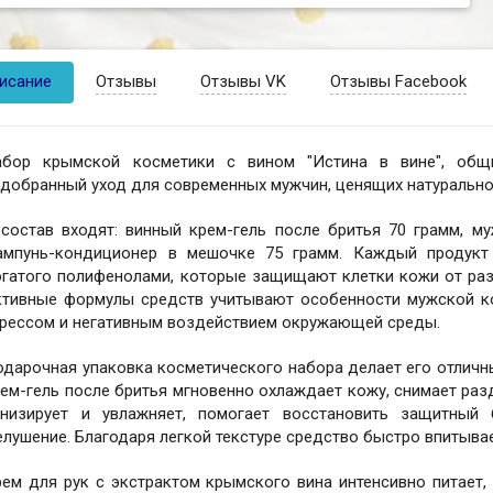
исание
Отзывы
Отзывы VK
Отзывы Facebook
абор крымской косметики с вином "Истина в вине", об
добранный уход для современных мужчин, ценящих натурально
 состав входят: винный крем-гель после бритья 70 грамм, м
ампунь-кондиционер в мешочке 75 грамм. Каждый продукт 
огатого полифенолами, которые защищают клетки кожи от раз
ктивные формулы средств учитывают особенности мужской к
трессом и негативным воздействием окружающей среды.
дарочная упаковка косметического набора делает его отличн
ем-гель после бритья мгновенно охлаждает кожу, снимает раз
онизирует и увлажняет, помогает восстановить защитный
лушение. Благодаря легкой текстуре средство быстро впитывае
ем для рук с экстрактом крымского вина интенсивно питает,