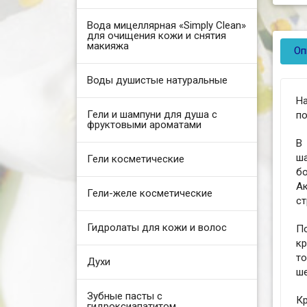
Вода мицеллярная «Simply Clean»
для очищения кожи и снятия
макияжа
Оп
Воды душистые натуральные
Н
Гели и шампуни для душа с
по
фруктовыми ароматами
В
ш
Гели косметические
б
А
Гели-желе косметические
с
Гидролаты для кожи и волос
По
кр
т
Духи
ше
Зубные пасты с
Кр
гидроксиапатитом