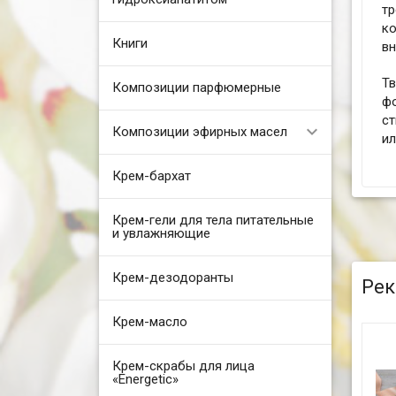
т
ко
Книги
в
Т
Композиции парфюмерные
ф
ст
Композиции эфирных масел
и
Крем-бархат
Крем-гели для тела питательные
и увлажняющие
Крем-дезодоранты
Рек
Крем-масло
Крем-скрабы для лица
«Energetic»