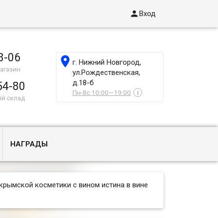

Вход
8-06

г. Нижний Новгород,
агазин
ул.Рождественская,
д.18-б
54-80
Пн-Вс 10:00—19:00
i
ый склад
НАГРАДЫ
крымской косметики с вином истина в вине