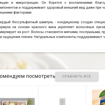
рещин и микротрещин. Он борется с воспалениями благо
мпонентов и поддерживает здоровый внешний вид даже при ча
нешними факторами.
вердый бессульфатный шампунь - кондиционер создан специа
ормула на основе красного вина укрепляет волосяные луко
имулирует их рост. Волосы становятся мягкими, послушными, 
ли ощущения пленки. Натуральные компоненты поддерживают ч
омендуем посмотреть