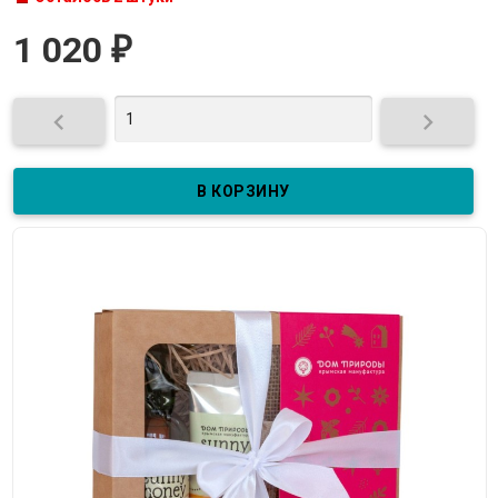
1 020
₽

