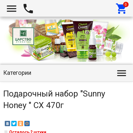




Категории
Подарочный набор "Sunny
Honey " CX 470г
Осталось 2 штуки