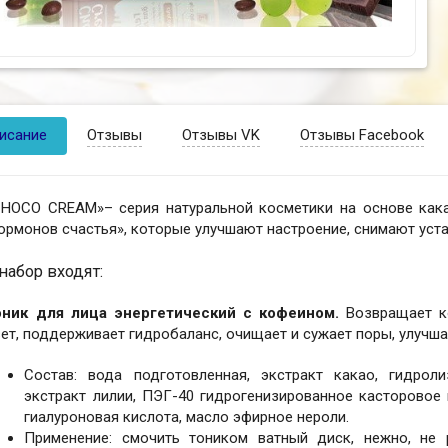
исание
Отзывы
Отзывы VK
Отзывы Facebook
CHOCO CREAM»– серия натуральной косметики на основе как
ормонов счастья», которые улучшают настроение, снимают уст
 набор входят:
оник для лица энергетический с кофеином.
Возвращает ко
ет, поддерживает гидробаланс, очищает и сужает поры, улучш
Состав: вода подготовленная, экстракт какао, гидроли
экстракт лилии, ПЭГ-40 гидрогенизированное касторовое 
гиалуроновая кислота, масло эфирное нероли.
Применение: смочить тоником ватный диск, нежно, не р