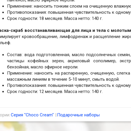
пантенол, масло эфирное нероли.
Применение: наносить тонким слоем на очищенную влажную 
Противопоказания: повышенная чувствительность к одному 
Срок годности: 18 месяцев. Масса нетто: 140 г.
аска-скраб восстанавливающая для лица и тела с молотым
тимулирует кровообращение, лимфодренаж и расщепление жиро
льеф.
Состав: вода подготовленная, масло подсолнечных семян
частицы кофейных зерен, акриловый сополимер, экстр
бензойная, масло эфирное нероли.
Применение: наносить на распаренную, очищенную, слегк
массажным линиям в течение 5-10 минут, смыть водой.
Противопоказания: повышенная чувствительность к одному
Срок годности: 12 месяцев. Масса нетто: 140 г.
ории:
Серия "Choco Cream"
Подарочные наборы