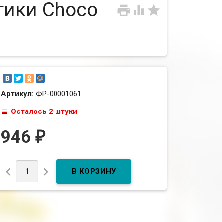
тики Choco



Артикул:
ФР-00001061
Осталось 2 штуки
946
₽

