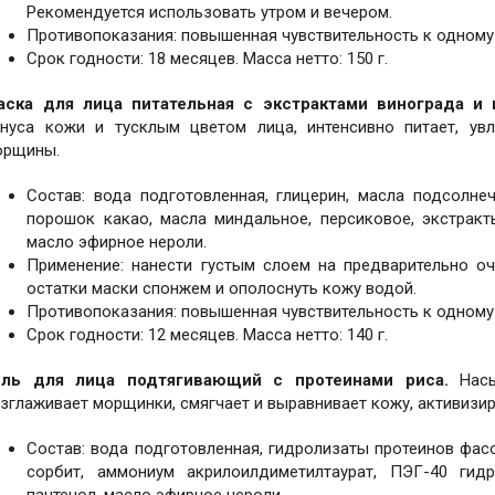
Рекомендуется использовать утром и вечером.
Противопоказания: повышенная чувствительность к одному
Срок годности: 18 месяцев. Масса нетто: 150 г.
аска для лица питательная с экстрактами винограда и г
онуса кожи и тусклым цветом лица, интенсивно питает, увл
орщины.
Состав: вода подготовленная, глицерин, масла подсолне
порошок какао, масла миндальное, персиковое, экстракты
масло эфирное нероли.
Применение: нанести густым слоем на предварительно оч
остатки маски спонжем и ополоснуть кожу водой.
Противопоказания: повышенная чувствительность к одному
Срок годности: 12 месяцев. Масса нетто: 140 г.
ель для лица подтягивающий с протеинами риса.
Насы
зглаживает морщинки, смягчает и выравнивает кожу, активизир
Состав: вода подготовленная, гидролизаты протеинов фасол
сорбит, аммониум акрилоилдиметилтаурат, ПЭГ-40 гид