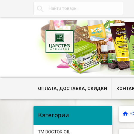

ОПЛАТА, ДОСТАВКА, СКИДКИ
КОНТА

/
С
Категории
ТМ DOCTOR OIL