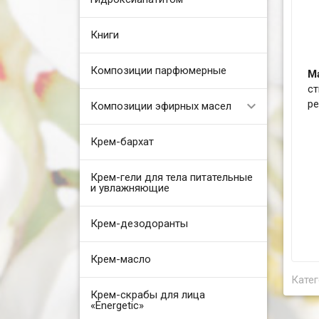
Книги
Композиции парфюмерные
М
с
ре
Композиции эфирных масел
Крем-бархат
Крем-гели для тела питательные
и увлажняющие
Крем-дезодоранты
Крем-масло
Катег
Крем-скрабы для лица
«Energetic»