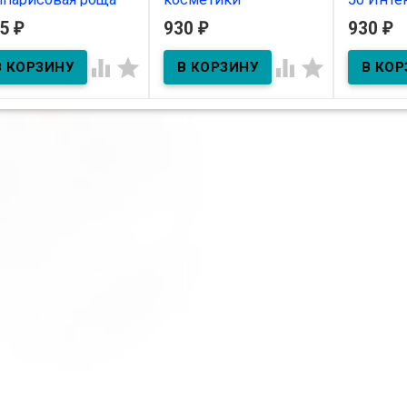
0мл
"ЛАВАНДОВОЕ ПОЛЕ"
защита 
35
930
930
₽
₽
₽
550г
В наличии
В нал




В наличии
ьзам массажный
парисовая роща" 200мл