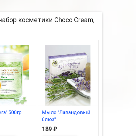
абор косметики Choco Cream,
га" 500гр
Мыло "Лавандовый
Маска косме
блюз"
"Antiage" с эф
ичии
лифтинга
189
550
₽
₽
В наличии
" 500гр