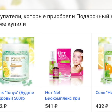
упатели, которые приобрели Подарочный н
же купили
ль "Тонус" (Будьте
Нет Net
Соль "Не
оровы) 500гр
Биокомплекс при
В нал
куперозе
32
541
432
₽
₽
₽
В наличии
Соль "Нега