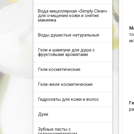
Вода мицеллярная «Simply Clean»
для очищения кожи и снятия
макияжа
М
т
Воды душистые натуральные
м
Гели и шампуни для душа с
фруктовыми ароматами
Гели косметические
Гели-желе косметические
Гидролаты для кожи и волос
Г
ра
Духи
Зубные пасты с
гидроксиапатитом