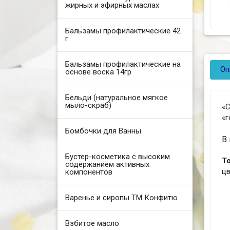
жирных и эфирных маслах
Бальзамы профилактические 42
г
Бальзамы профилактические на
Оп
основе воска 14гр
Бельди (натуральное мягкое
мыло-скраб)
«
«г
Бомбочки для Ванны
В
Бустер-косметика с высоким
Т
содержанием активных
цв
компонентов
Варенье и сиропы ТМ Конфитю
Взбитое масло