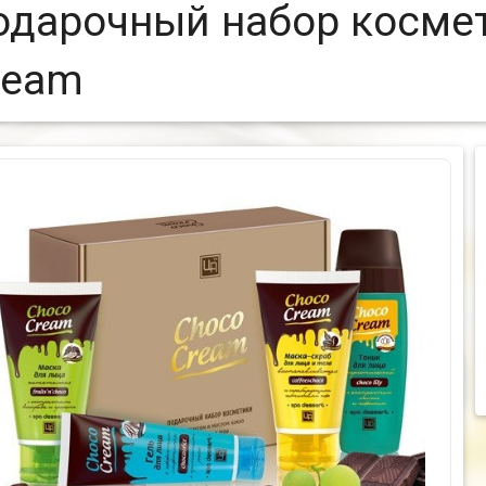
одарочный набор косме
ream