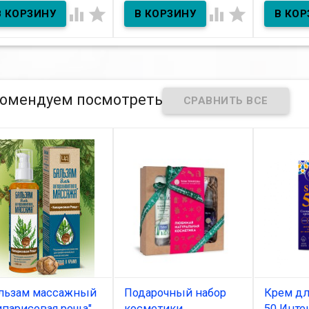
В наличии




ь "Будьте здоровы"
гр
Нет Net Биокомплекс при
куперозе
омендуем посмотреть
льзам массажный
Подарочный набор
Крем дл
ипарисовая роща"
косметики
50 Инте