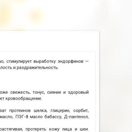
ао, стимулирует выработку эндорфинов —
алость и раздражительность.
же свежесть, тонус, сияние и здоровый
ает кровообращение.
зат протеинов шелка, глицерин, сорбит,
масло, ПЭГ-8 масло бабассу, Д-пантенол,
астягивая, протереть кожу лица и шеи.