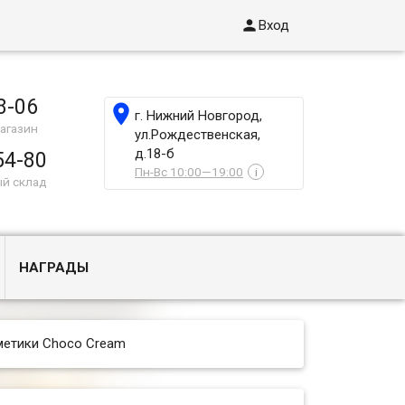

Вход
8-06

г. Нижний Новгород,
агазин
ул.Рождественская,
д.18-б
54-80
Пн-Вс 10:00—19:00
i
ый склад
НАГРАДЫ
метики Choco Cream