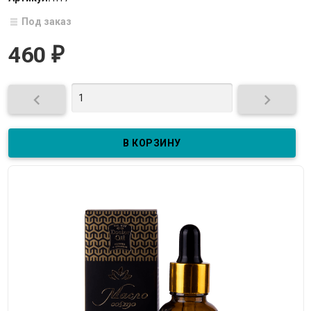
Под заказ
460
₽

