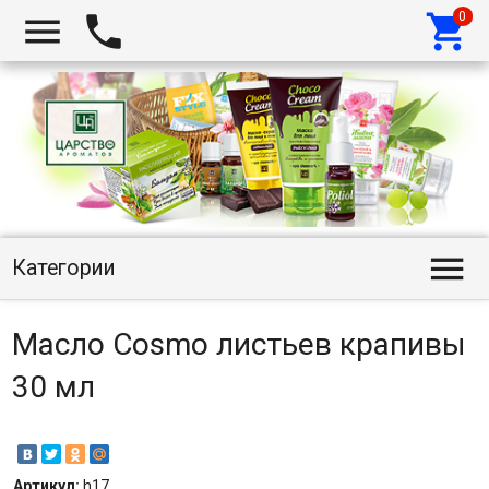




Категории
Масло Cosmo листьев крапивы
30 мл
Артикул:
h17