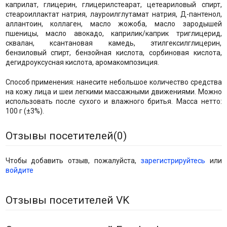
каприлат, глицерин, глицерилстеарат, цетеариловый спирт,
стеароиллактат натрия, лауроилглутамат натрия, Д-пантенол,
аллантоин, коллаген, масло жожоба, масло зародышей
пшеницы, масло авокадо, каприлик/каприк триглицерид,
сквалан, ксантановая камедь, этилгексилглицерин,
бензиловый спирт, бензойная кислота, сорбиновая кислота,
дегидроуксусная кислота, аромакомпозиция.
Способ применения: нанесите небольшое количество средства
на кожу лица и шеи легкими массажными движениями. Можно
использовать после сухого и влажного бритья. Масса нетто:
100 г (±3%).
Отзывы посетителей(
0
)
Чтобы добавить отзыв, пожалуйста,
зарегистрируйтесь
или
войдите
Отзывы посетителей VK