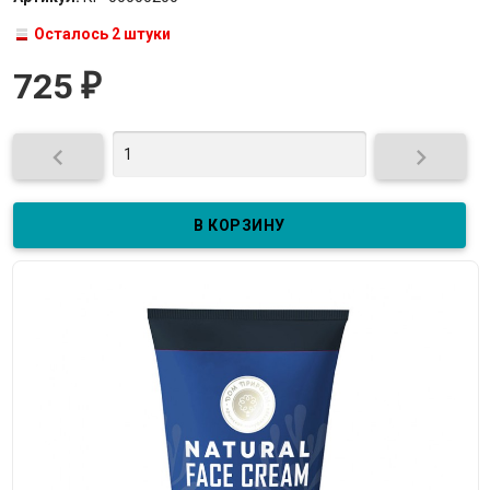
Осталось 2 штуки
725
₽

