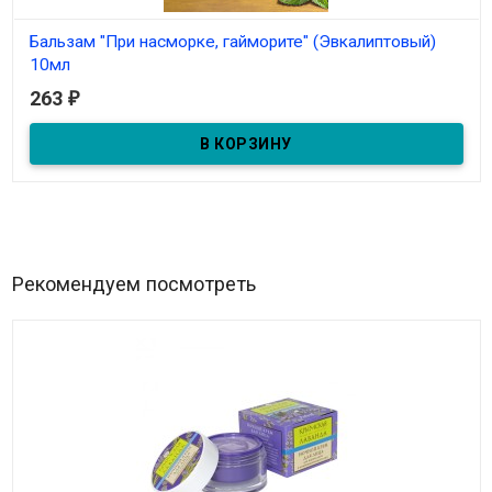
Бальзам "При насморке, гайморите" (Эвкалиптовый)
10мл
263
₽
В наличии
Бальзам-спрей "При насморке, гайморите" 10мл
Рекомендуем посмотреть