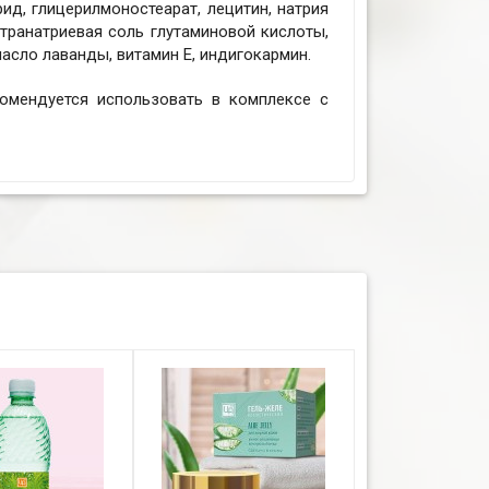
ид, глицерилмоностеарат, лецитин, натрия
етранатриевая соль глутаминовой кислоты,
асло лаванды, витамин Е, индигокармин.
комендуется использовать в комплексе с