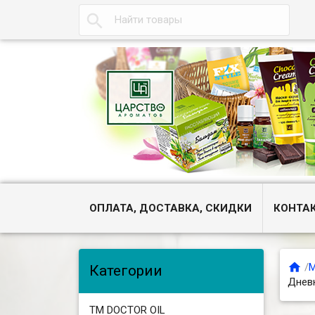

ОПЛАТА, ДОСТАВКА, СКИДКИ
КОНТА

/
М
Категории
Днев
ТМ DOCTOR OIL