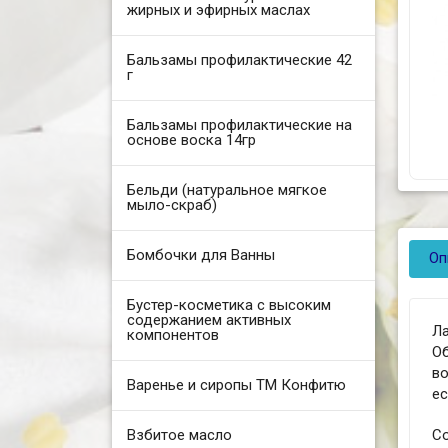
жирных и эфирных маслах
Бальзамы профилактические 42
г
Бальзамы профилактические на
основе воска 14гр
Бельди (натуральное мягкое
мыло-скраб)
Бомбочки для Ванны
Оп
Бустер-косметика с высоким
содержанием активных
Ла
компонентов
О
в
Варенье и сиропы ТМ Конфитю
ес
Взбитое масло
Со