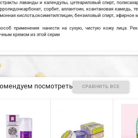
стракты лаванды и календулы, цетеариловый спирт, полисахар
рролидонкарбонат, сорбит, аллантоин, ксантановая камедь, т
монная кислота,оксиметилглицин, бензиловый спирт, эфирное м
пособ применения: нанести на сухую, чистую кожу лица. Ре
чным кремом из этой серии
омендуем посмотреть