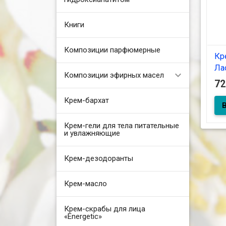
Книги
Композиции парфюмерные
Кр
Ла
Композиции эфирных масел
10
7
Крем-бархат
Крем-гели для тела питательные
и увлажняющие
Крем-дезодоранты
Крем-масло
Крем-скрабы для лица
«Energetic»