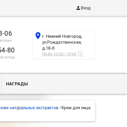

Вход
8-06

г. Нижний Новгород,
агазин
ул.Рождественская,
д.18-б
54-80
Пн-Вс 10:00—19:00
i
ый склад
НАГРАДЫ
нове натуральных экстрактов
/
Крем для лица