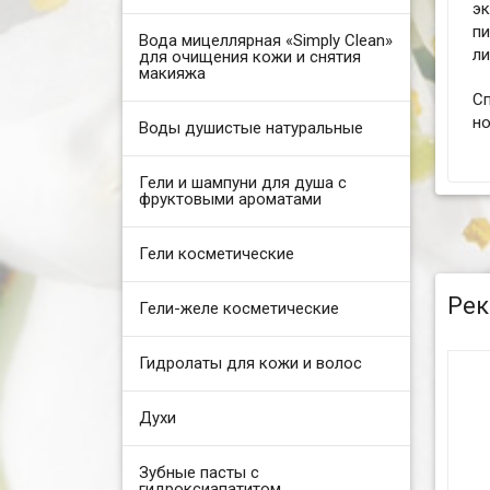
эк
пи
Вода мицеллярная «Simply Clean»
ли
для очищения кожи и снятия
макияжа
С
но
Воды душистые натуральные
Гели и шампуни для душа с
фруктовыми ароматами
Гели косметические
Рек
Гели-желе косметические
Гидролаты для кожи и волос
Духи
Зубные пасты с
гидроксиапатитом