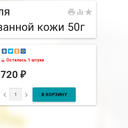
ля



ванной кожи 50г
Осталась 1 штука
720
₽

