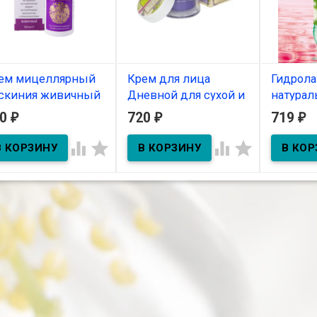
ем мицеллярный
Крем для лица
Гидрола
скиния живичный
Дневной для сухой и
натурал
0 мл
чувствительной
дерево 
20
720
719
₽
₽
₽
кожи 50г
В наличии
В нал




В наличии
Гидролат 
проблемн
склонной 