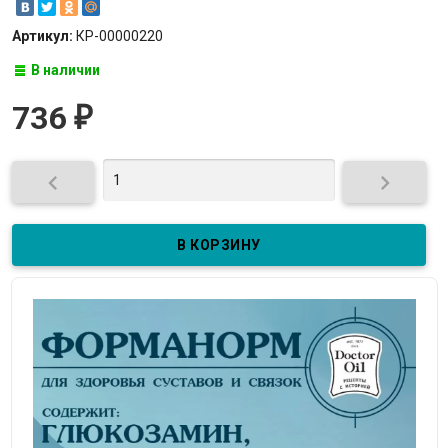
Артикул:
КР-00000220
В наличии
736
₽

