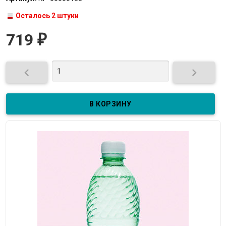
Осталось 2 штуки
719
₽

