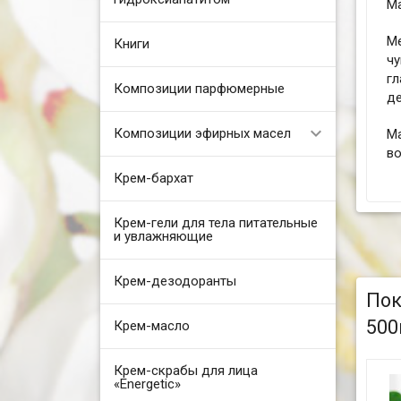
Ма
М
Книги
ч
г
Композиции парфюмерные
де
Композиции эфирных масел
Ма
во
Крем-бархат
Крем-гели для тела питательные
и увлажняющие
Крем-дезодоранты
Пок
500
Крем-масло
Крем-скрабы для лица
«Energetic»