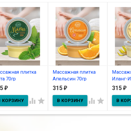
ссажная плитка
Массажная плитка
Массажн
та 70гр
Апельсин 70гр
Иланг-И
15
315
315
₽
₽
₽
В наличии
В наличии
В нал




фирным маслом мяты.
с эфирным маслом
с эфирны
са 70г.
апельсина
иланг-ила