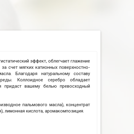
тистатический эффект, облегчает глажение
 за счет мягких катионных поверхностно-
асла. Благодаря натуральному составу
реды. Коллоидное серебро обладает
я придаст вашему белью превосходный
оизводное пальмового масла), концентрат
я), лимонная кислота, аромакомпозиция.