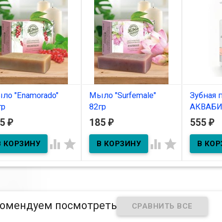
ло "Enamorado"
Мыло "Surfemale"
Зубная 
гр
82гр
АКВАБ
«Профи
85
185
555
₽
₽
₽
В наличии
В наличии
воспале
200 мл.




мотивам аромата
по мотивам аромата
chino – I Love Love.
Davidoff - Cool Water.
В нал
омендуем посмотреть