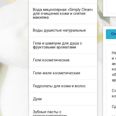
Вода мицеллярная «Simply Clean»
для очищения кожи и снятия
макияжа
Воды душистые натуральные
Оп
Гели и шампуни для душа с
фруктовыми ароматами
На
и
Гели косметические
а
к
Гели-желе косметические
о
ар
Гидролаты для кожи и волос
С
ко
Духи
Ср
Зубные пасты с
гидроксиапатитом