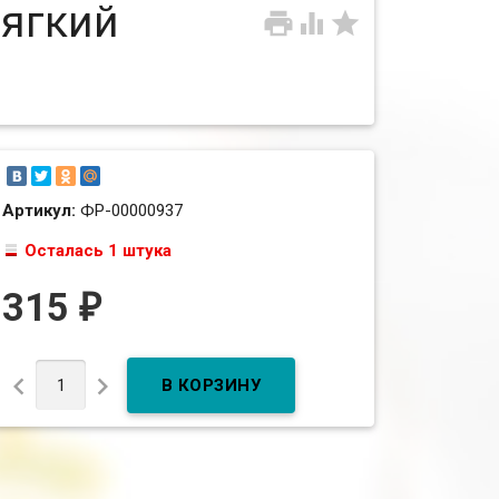
Мягкий



Артикул:
ФР-00000937
Осталась 1 штука
315
₽

