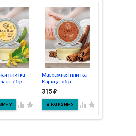
ая плитка
Массажная плитка
Эфирное мас
ланг 70гр
Корица 70гр
Нероли 5мл 
315
315
₽
₽
ичии
В наличии
В наличии




ми маслами
с эфирными маслами
нга и лайма
корицы и апельсина