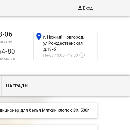

Вход
8-06

г. Нижний Новгород,
агазин
ул.Рождественская,
д.18-б
54-80
Пн-Вс 10:00—19:00
i
ый склад
НАГРАДЫ
диционер для белья Мягкий хлопок ЗХ, 500г