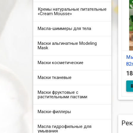
Кремы натуральные питательные
«Cream Mousse»
Масла-шиммеры для тела
Маски альгинатные Modeling
Mask
Мы
Маски косметические
82
1
Маски тканевые
по 
Mos
Маски фруктовые с
растительными пастами
Маски-филлеры
Рек
Масла гидрофильные для
умывания