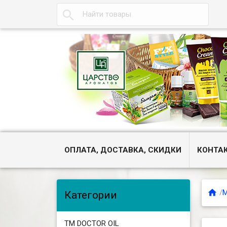

ОПЛАТА, ДОСТАВКА, СКИДКИ
КОНТА

/
М
Категории
ТМ DOCTOR OIL