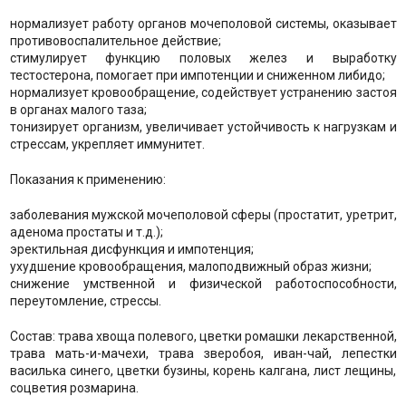
нормализует работу органов мочеполовой системы, оказывает
противовоспалительное действие;
стимулирует функцию половых желез и выработку
тестостерона, помогает при импотенции и сниженном либидо;
нормализует кровообращение, содействует устранению застоя
в органах малого таза;
тонизирует организм, увеличивает устойчивость к нагрузкам и
стрессам, укрепляет иммунитет.
Показания к применению:
заболевания мужской мочеполовой сферы (простатит, уретрит,
аденома простаты и т.д.);
эректильная дисфункция и импотенция;
ухудшение кровообращения, малоподвижный образ жизни;
снижение умственной и физической работоспособности,
переутомление, стрессы.
Состав: трава хвоща полевого, цветки ромашки лекарственной,
трава мать-и-мачехи, трава зверобоя, иван-чай, лепестки
василька синего, цветки бузины, корень калгана, лист лещины,
соцветия розмарина.