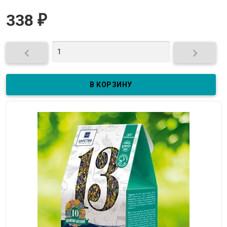
338
₽

