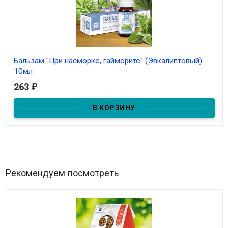
Бальзам "При насморке, гайморите" (Эвкалиптовый)
10мл
263
₽
В наличии
Бальзам-спрей "При насморке, гайморите" 10мл
Рекомендуем посмотреть