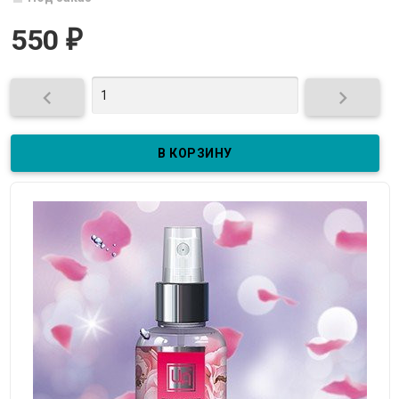
550
₽

