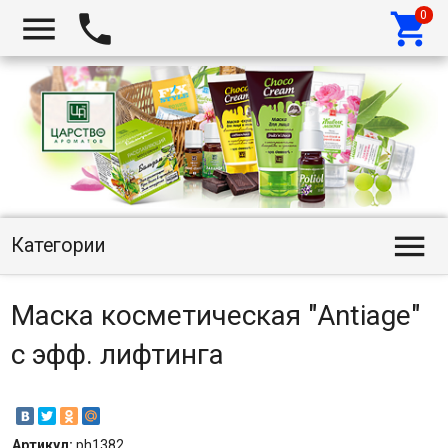




Категории
Маска косметическая "Antiage"
с эфф. лифтинга
Артикул:
ph1382