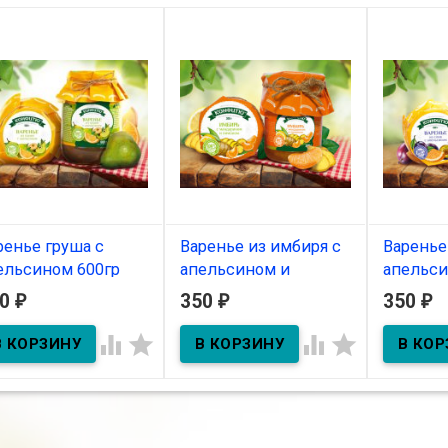
ренье груша с
Варенье из имбиря с
Варенье
ельсином 600гр
апельсином и
апельси
лимоном 340гр
50
350
350
₽
₽
₽
В наличии
В нал
В наличии




енье груша с
Варенье с
льсином 600гр
апельсино
Варенье из имбиря с
апельсином и лимоном
340гр