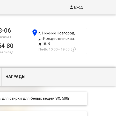

Вход
8-06

г. Нижний Новгород,
агазин
ул.Рождественская,
д.18-б
54-80
Пн-Вс 10:00—19:00
i
ый склад
НАГРАДЫ
ь для стирки для белых вещей ЗХ, 500г