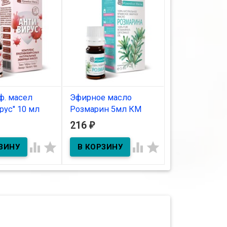
ф. масел
Эфирное масло
Парф. масло "
рус" 10 мл
Розмарин 5мл КМ
мл спрей
216
214
₽
₽
В наличии
В наличии
ичии



