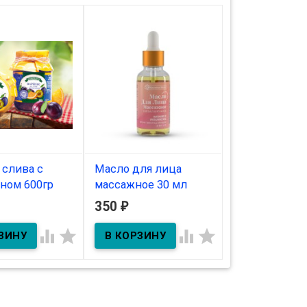
 слива с
Масло для лица
Крем Peptid U
ном 600гр
массажное 30 мл
ног 70 г
350
350
₽
₽
ичии
В наличии
В наличии




лива с
м 600гр