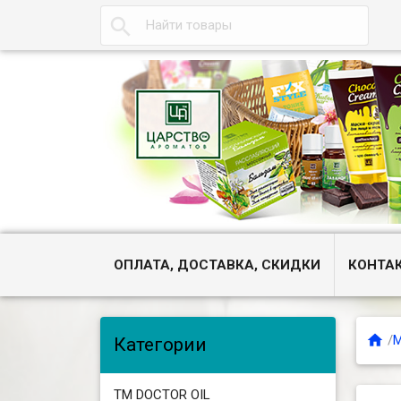

ОПЛАТА, ДОСТАВКА, СКИДКИ
КОНТА

/
М
Категории
ТМ DOCTOR OIL