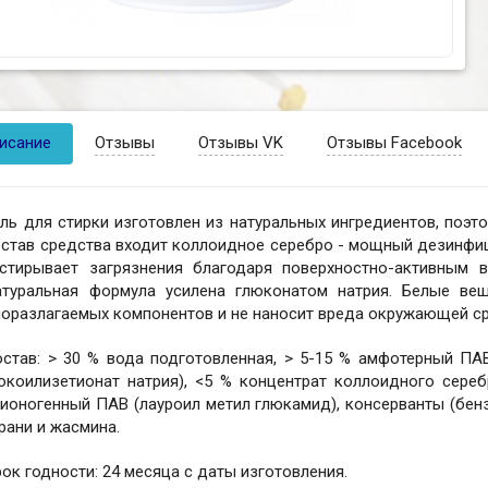
исание
Отзывы
Отзывы VK
Отзывы Facebook
ль для стирки изготовлен из натуральных ингредиентов, поэт
остав средства входит коллоидное серебро - мощный дезинфи
тстирывает загрязнения благодаря поверхностно-активным 
атуральная формула усилена глюконатом натрия. Белые ве
иоразлагаемых компонентов и не наносит вреда окружающей ср
остав: > 30 % вода подготовленная, > 5-15 % амфотерный ПА
окоилизетионат натрия), <5 % концентрат коллоидного серебр
ионогенный ПАВ (лауроил метил глюкамид), консерванты (бенз
рани и жасмина.
ок годности: 24 месяца с даты изготовления.