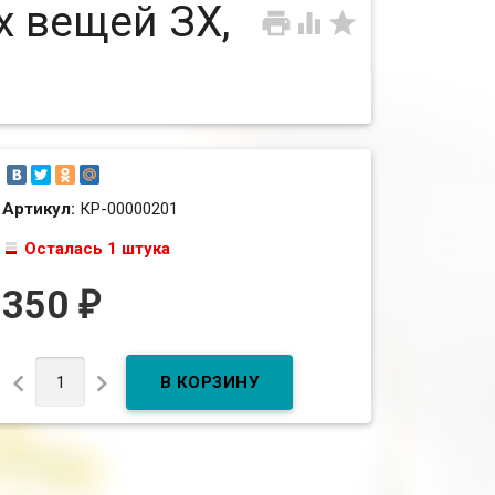
х вещей ЗХ,



Артикул:
КР-00000201
Осталась 1 штука
350
₽

