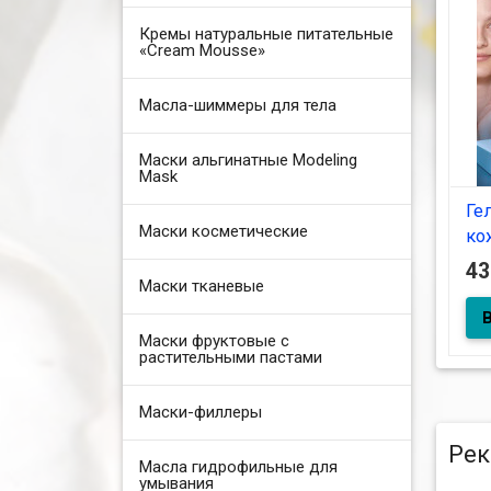
Кремы натуральные питательные
«Cream Mousse»
Масла-шиммеры для тела
Маски альгинатные Modeling
Mask
Ге
Маски косметические
ко
на
4
Маски тканевые
Маски фруктовые с
С о
чер
растительными пастами
Маски-филлеры
Рек
Масла гидрофильные для
умывания