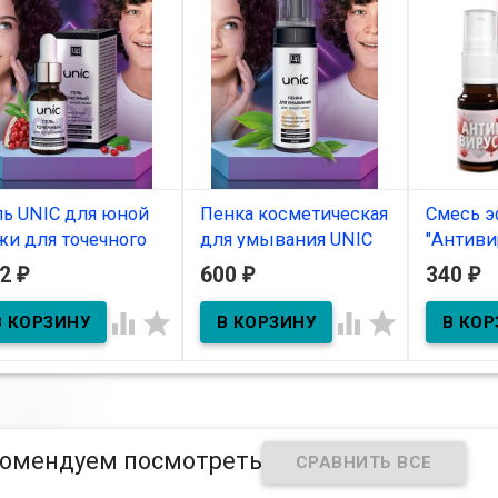
ль UNIC для юной
Пенка косметическая
Смесь э
жи для точечного
для умывания UNIC
"Антиви
несения 15 г
для юной кожи 160 г
спрей
32
600
340
₽
₽
₽
В наличии
В наличии
В нал




ксидом цинка и маслом
С салициловой кислотой и
ного тмина.
ниацинамидом.
омендуем посмотреть