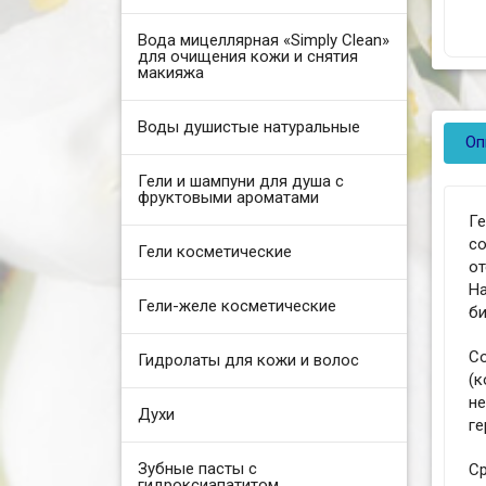
Вода мицеллярная «Simply Clean»
для очищения кожи и снятия
макияжа
Воды душистые натуральные
Оп
Гели и шампуни для душа с
фруктовыми ароматами
Ге
с
Гели косметические
о
Н
Гели-желе косметические
б
С
Гидролаты для кожи и волос
(к
не
Духи
ге
Зубные пасты с
Ср
гидроксиапатитом