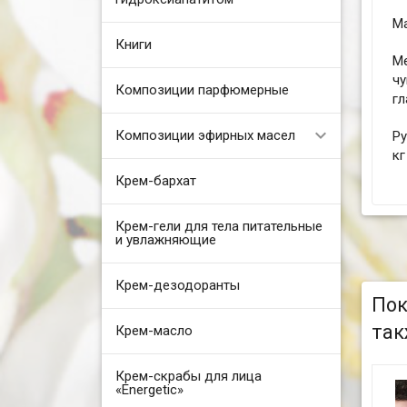
Ма
Книги
М
ч
Композиции парфюмерные
гл
Композиции эфирных масел
Ру
кг
Крем-бархат
Крем-гели для тела питательные
и увлажняющие
Крем-дезодоранты
Пок
так
Крем-масло
Крем-скрабы для лица
«Energetic»