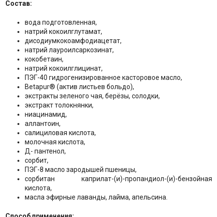
Состав:
вода подготовленная,
натрий кокоилглутамат,
дисодиумкокоамфодиацетат,
натрий лауроилсаркозинат,
кокобетаин,
натрий кокоилглицинат,
ПЭГ-40 гидрогенизированное касторовое масло,
Betapur® (актив листьев больдо),
экстракты зеленого чая, берёзы, солодки,
экстракт толокнянки,
ниацинамид,
аллантоин,
салициловая кислота,
молочная кислота,
Д- пантенол,
сорбит,
ПЭГ-8 масло зародышей пшеницы,
сорбитан каприлат-(и)-пропандиол-(и)-бензойная
кислота,
масла эфирные лаванды, лайма, апельсина.
Способ применения: