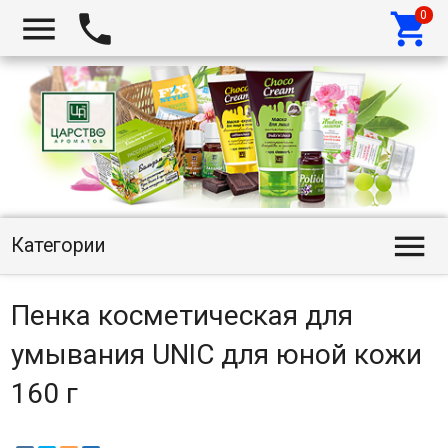




Категории
Пенка косметическая для
умывания UNIC для юной кожи
160 г