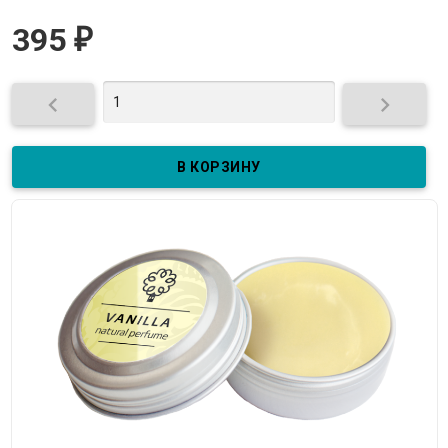
395
₽

