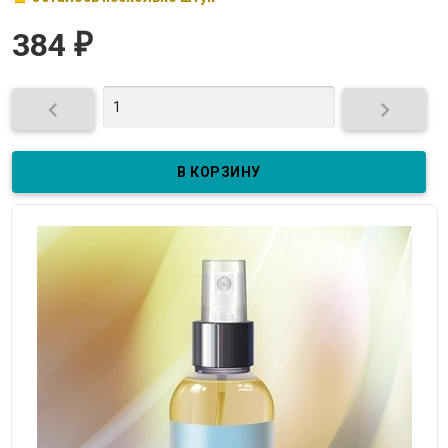
384
₽

