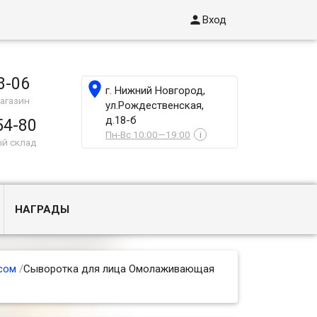

Вход
8-06

г. Нижний Новгород,
агазин
ул.Рождественская,
д.18-б
54-80
Пн-Вс 10:00—19:00
i
ый склад
НАГРАДЫ
сом
/
Сыворотка для лица Омолаживающая