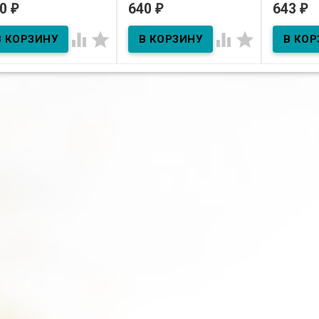
для всех типов кожи
Lift&Chill
40
640
643
₽
₽
₽
В наличии
(ДП) 200г
охлажд
эффекто




л Эфирное масло Лавр
агородный
В наличии
В нал
С мятой и