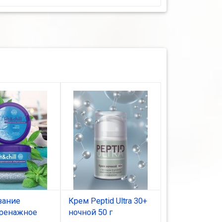
вание
Крем Peptid Ultra 30+
Крем Peptid Ul
ренажное
ночной 50 г
дневной 50 г