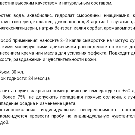
вестна высоким качеством и натуральным составом.
остав: вода, аквабиолис, гидролат смородины, ниацинамид, 
таин, глицерин, коллаген, декспантенол, S-ацетил-L-глутатион,
илгексилглицерин, натрия бензоат, калия сорбат, аромакомпози
особ применения: наносите 2–3 капли сыворотки на чистую су
егкими массирующими движениями распределите по коже до 
несением крема или масла для усиления эффекта. Подходит д
хости, раздражении и чувствительности кожи.
ъем: 30 мл.
ок годности: 24 месяца.
анить в сухих, закрытых помещениях при температуре от +5C 
е более 75%, не допускать попадания прямых солнечных лу
падение осадка и изменение цвета.
ротивопоказания: индивидуальная непереносимость сос
екомендуется провести пробу на индивидуальную чувствите
дой.