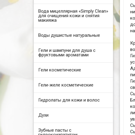
Сы
Вода мицеллярная «Simply Clean»
н
для очищения кожи и снятия
к
макияжа
д
на
Воды душистые натуральные
К
во
Гели и шампуни для душа с
фруктовыми ароматами
Г
ус
А
Гели косметические
пи
Г
Гели-желе косметические
св
С
Гидролаты для кожи и волос
Б
ко
ли
Духи
ув
С
Зубные пасты с
С
гидроксиапатитом