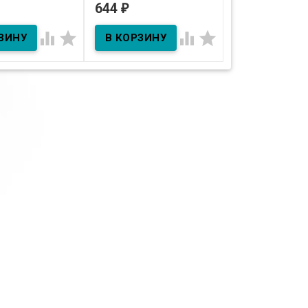
 с
644
644
₽
₽
В наличии
В наличии
ающим
м 220 мл




ичии
 кофеином