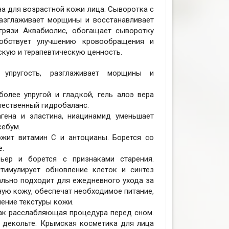
а для возрастной кожи лица. Сыворотка с
разглаживает морщины и восстанавливает
грязи Аквабиолис, обогащает сыворотку
собствует улучшению кровообращения и
кую и терапевтическую ценность.
 упругость, разглаживает морщины и
более упругой и гладкой, гель алоэ вера
тественный гидробаланс.
гена и эластина, ниацинамид уменьшает
себум.
жит витамин C и антоцианы. Борется со
е.
ьер и борется с признаками старения.
стимулирует обновление клеток и синтез
ально подходит для ежедневного ухода за
ную кожу, обеспечат необходимое питание,
ение текстуры кожи.
как расслабляющая процедура перед сном.
 декольте. Крымская косметика для лица