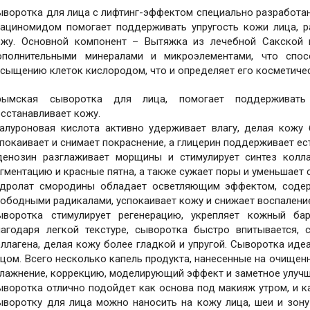
воротка для лица с лифтинг-эффектом специально разработан
иациномидом помогает поддерживать упругость кожи лица, 
ожу. Основной компонент – Вытяжка из лечебной Сакской 
ополнительными минералами и микроэлементами, что спо
сыщению клеток кислородом, что и определяет его косметичес
рымская сыворотка для лица, помогает поддерживать
сстанавливает кожу.
иалуроновая кислота активно удерживает влагу, делая кожу 
покаивает и снимает покраснение, а глицерин поддерживает ес
денозин разглаживает морщины и стимулирует синтез колла
гментацию и красные пятна, а также сужает поры и уменьшает 
идролат смородины обладает осветляющим эффектом, содер
ободными радикалами, успокаивает кожу и снижает воспалени
ыворотка стимулирует регенерацию, укрепляет кожный бар
лагодаря легкой текстуре, сыворотка быстро впитывается, 
ллагена, делая кожу более гладкой и упругой. Сыворотка иде
цом. Всего несколько капель продукта, нанесенные на очищен
лажнение, коррекцию, моделирующий эффект и заметное улучш
ыворотка отлично подойдет как основа под макияж утром, и 
ыворотку для лица можно наносить на кожу лица, шеи и зону