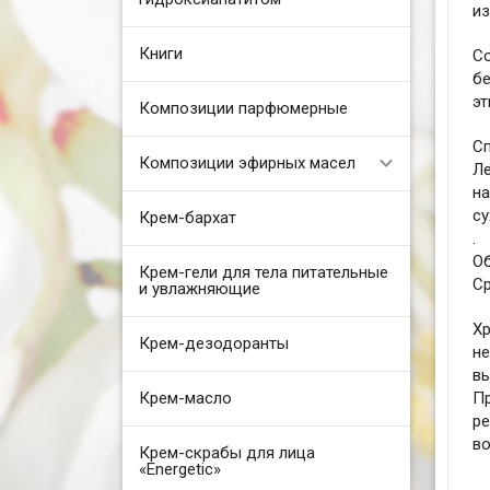
из
Книги
С
бе
эт
Композиции парфюмерные
Сп
Композиции эфирных масел
Л
на
су
Крем-бархат
.
Об
Крем-гели для тела питательные
Ср
и увлажняющие
Хр
Крем-дезодоранты
н
вы
Крем-масло
П
р
во
Крем-скрабы для лица
«Energetic»