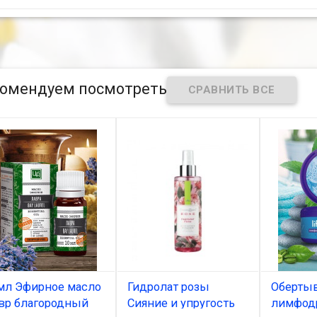
омендуем посмотреть
мл Эфирное масло
Гидролат розы
Оберты
вр благородный
Сияние и упругость
лимфод