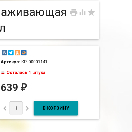
олаживающая



л
Артикул:
КР-00001141
Осталась 1 штука
639
₽

