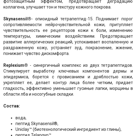
фотозащитным эффектом, предотвращает деградацию
коллагена, улучшает тон и текстуру кожного покрова.
Skynаsensil®
- опиоидный тетрапептид-15. Поднимает порог
сопротивляемости нейрочувствительной кожи, притупляет
чувствительность ее рецепторов кожи к боли, изменению
температуры, химическим воздействиям. Предотвращает
развитие аллергических реакций, успокаивает воспаленную и
раздраженную кожу, устраняет зуд, покраснение, жжение,
понижает чувство дискомфорта.
Replexium®
- синергичный комплекс из двух тетрапептидов.
Стимулирует выработку ключевых компонентов дермы и
эпидермиса, борется с провисанием и дряблостью кожи,
укрепляет ее, делает контур лица более четким, придает
гладкость, эффективно уменьшает гусиные лапки, морщины в
области лба и носогубные складки.
Состав:
вода,
пептид Skynаsensil®,
Uniclay™ (биотехнологический ингредиент из глины),
пептид Telangyn™,