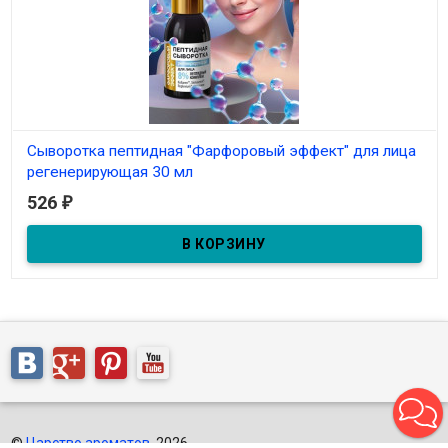
Сыворотка пептидная "Фарфоровый эффект" для лица
регенерирующая 30 мл
526
₽
В наличии
с пептидами Kollaren™, Skinasensil®, Replexium®, глутатион
©
Царство ароматов
, 2026