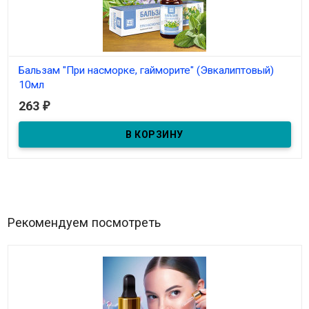
Бальзам "При насморке, гайморите" (Эвкалиптовый)
10мл
263
₽
В наличии
Бальзам-спрей "При насморке, гайморите" 10мл
Рекомендуем посмотреть