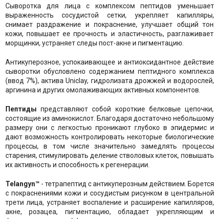
Сыворотка для лица с комплексом пептидов уменьшает
выраженность сосудистой сетки, укрепляет капилляры,
снимает раздражение и покраснение, улучшает общий тон
кожи, повышает ее прочность и эластичность, разглаживает
морщинки, устраняет следы пост-акне и пигментацию.
Антикуперозное, успокаивающее и антиоксидантное действие
сыворотки обусловлено содержанием пептидного комплекса
(ввод 7%), актива Uniclay, гидролизата дрожжей и водорослей,
аргинина и других омолаживающих активных компонентов.
Пептиды
представляют собой короткие белковые цепочки,
состоящие из аминокислот. Благодаря достаточно небольшому
размеру они с легкостью проникают глубоко в эпидермис и
дают возможность контролировать некоторые биологические
процессы, в том числе значительно замедлять процессы
старения, стимулировать деление стволовых клеток, повышать
их активность и способность к регенерации.
Telangyn™
- тетрапептид с антикуперозным действием. Борется
с покраснениями кожи и сосудистым рисунком в центральной
трети лица, устраняет воспаление и расширение капилляров,
акне, розацеа, пигментацию, обладает укрепляющим и