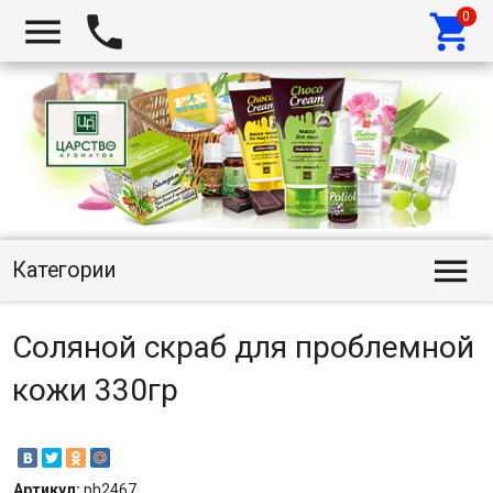




Категории
Соляной скраб для проблемной
кожи 330гр
Артикул:
ph2467