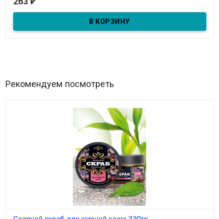
263
₽
В наличии
Бальзам-спрей "При насморке, гайморите" 10мл
Рекомендуем посмотреть
Соляной скраб для жирной кожи 330гр