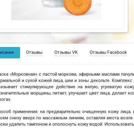
исание
Отзывы
Отзывы VK
Отзывы Facebook
ска «Морковная» с пастой моркови, эфирными маслами пачули, 
рмальной и сухой кожей лица, шеи и зоны декольте. Комплекс
казывает стимулирующее действие на вялую, угреватую кожу
значительные морщины, питает, улучшает цвет лица, делает к
огах.
пособ применения: на предварительно очищенную кожу лица, 
оем снизу вверх по массажным линиям, оставляя места возле 
ски удалить тампоном и ополоснуть кожу водой. Использовать 