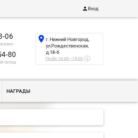

Вход
8-06

г. Нижний Новгород,
агазин
ул.Рождественская,
д.18-б
54-80
Пн-Вс 10:00—19:00
i
ый склад
НАГРАДЫ