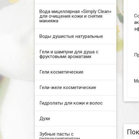
Вода мицеллярная «Simply Clean»
С
для очищения кожи и снятия
макияжа
ак
эф
Воды душистые натуральные
Гели и шампуни для душа с
Пр
фруктовыми ароматами
Гели косметические
Ма
Гели-желе косметические
Гидролаты для кожи и волос
Духи
Пок
Зубные пасты с
гидроксиапатитом