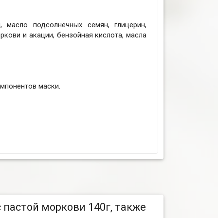
я, масло подсолнечных семян, глицерин,
кови и акации, бензойная кислота, масла
омпонентов маски.
 пастой моркови 140г, также