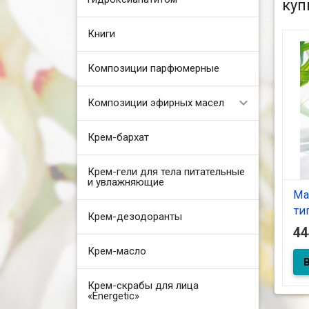
куп
Книги
Композиции парфюмерные
Композиции эфирных масел
Крем-бархат
Крем-гели для тела питательные
и увлажняющие
Ма
ти
Крем-дезодоранты
сп
4
Крем-масло
Мас
Крем-скрабы для лица
тип
140
«Energetic»