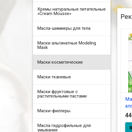
Кремы натуральные питательные
«Cream Mousse»
Рек
Масла-шиммеры для тела
Маски альгинатные Modeling
Mask
Маски косметические
Маски тканевые
Маски фруктовые с
растительными пастами
Ма
ал
Маски-филлеры
4
Масла гидрофильные для
Мас
умывания
чув