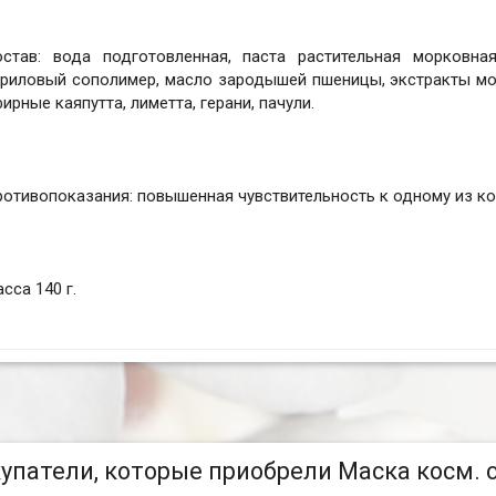
остав: вода подготовленная, паста растительная морковна
риловый сополимер, масло зародышей пшеницы, экстракты мор
ирные каяпутта, лиметта, герани, пачули.
отивопоказания: повышенная чувствительность к одному из к
сса 140 г.
упатели, которые приобрели Маска косм. с