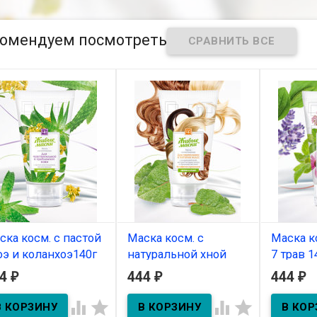
10мл
омендуем посмотреть
ска косм. с пастой
Маска косм. с
Маска к
оэ и коланхоэ140г
натуральной хной
7 трав 1
140г
44
444
444
₽
₽
₽
В наличии
В нал
В наличии




ка косм. для
Маска косм
ствительной и
трав 140г