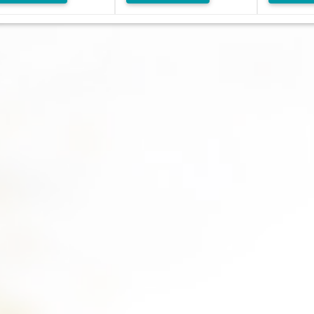
Маска косм. для
блемной кожи с пастой
укрепления и питания
э и коланхоэ140г
волос с натуральной хной
140г