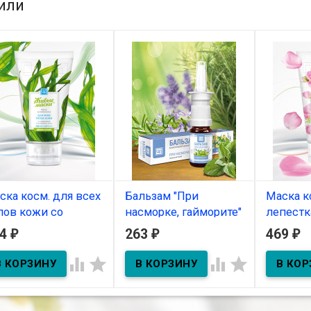
или
ска косм. для всех
Бальзам "При
Маска к
пов кожи со
насморке, гайморите"
лепестк
ирулиной 140г
(Эвкалиптовый)
44
263
469
₽
₽
₽
В нал
10мл
В наличии




Маска кос
роз 140г
В наличии
ка косм. для всех
ов кожи со спирулиной
Бальзам-спрей "При
г
насморке, гайморите"