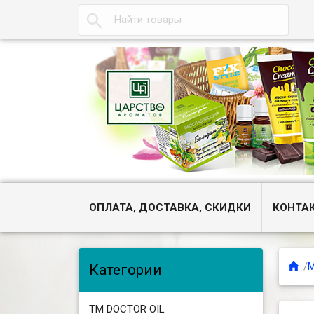

ОПЛАТА, ДОСТАВКА, СКИДКИ
КОНТА

/
М
Категории
ТМ DOCTOR OIL