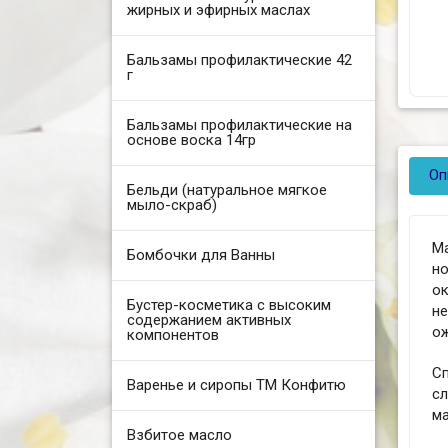
жирных и эфирных маслах
Бальзамы профилактические 42
г
Бальзамы профилактические на
основе воска 14гр
Оп
Бельди (натуральное мягкое
мыло-скраб)
Ма
Бомбочки для Ванны
но
о
Бустер-косметика с высоким
не
содержанием активных
ож
компонентов
С
Варенье и сиропы ТМ Конфитю
сл
ма
Взбитое масло