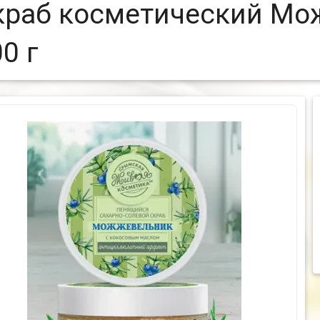
краб косметический Мо
0 г