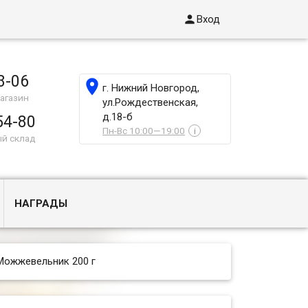

Вход
8-06

г. Нижний Новгород,
агазин
ул.Рождественская,
д.18-б
54-80
Пн-Вс 10:00—19:00
i
ый склад
НАГРАДЫ
Можжевельник 200 г