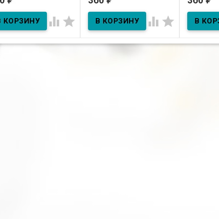
60
360
360
В наличии
В нал
В наличии




Сливки ко
80г
Масло косм. зародышей
пшеницы 30мл