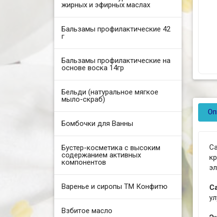
жирных и эфирных маслах
Бальзамы профилактические 42
г
Бальзамы профилактические на
основе воска 14гр
Бельди (натуральное мягкое
мыло-скраб)
Оп
Бомбочки для Ванны
С
Бустер-косметика с высоким
содержанием активных
кр
компонентов
эл
Варенье и сиропы ТМ Конфитю
С
у
Взбитое масло