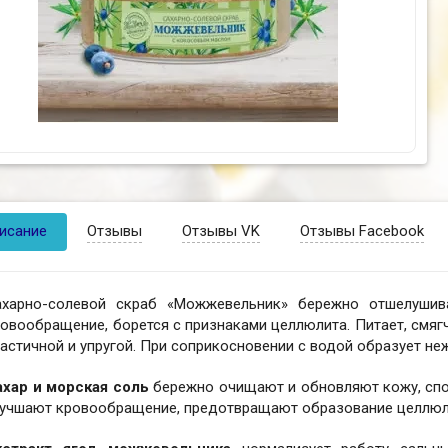
исание
Отзывы
Отзывы VK
Отзывы Facebook
ахарно-солевой скраб «Можжевельник» бережно отшелушива
овообращение, борется с признаками целлюлита. Питает, смягч
астичной и упругой. При соприкосновении с водой образует не
ахар и морская соль
бережно очищают и обновляют кожу, сп
лучшают кровообращение, предотвращают образование целлюл