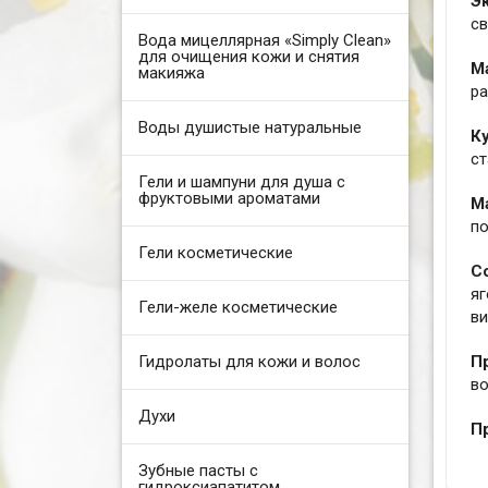
Э
св
Вода мицеллярная «Simply Clean»
для очищения кожи и снятия
М
макияжа
р
Воды душистые натуральные
К
ст
Гели и шампуни для душа с
фруктовыми ароматами
М
по
Гели косметические
С
я
Гели-желе косметические
ви
Гидролаты для кожи и волос
П
во
Духи
П
Зубные пасты с
гидроксиапатитом