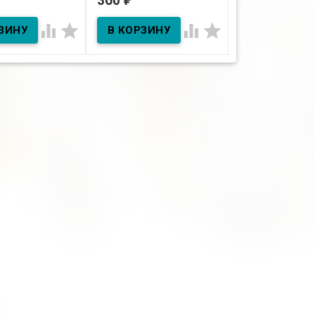
360
360
ичии
В наличии
В наличии




см. "Сашенька"
Бомбочка для ванн "Mad
lavander"