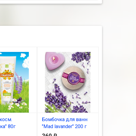
косм.
Бомбочка для ванн
Крем Rosa дл
ка" 80г
"Mad lavander" 200 г
г
₽
₽