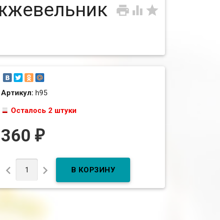
жжевельник



Артикул:
h95
Осталось 2 штуки
360
₽

