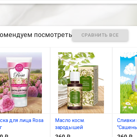
омендуем посмотреть
ска для лица Rosa
Масло косм.
Сливки 
г
зародышей
"Сашень
пшеницы 30мл
₽
₽
₽