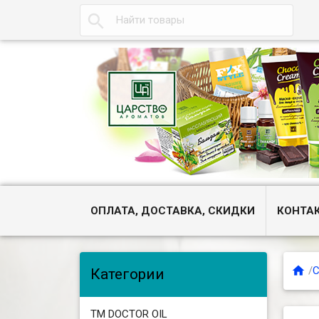

ОПЛАТА, ДОСТАВКА, СКИДКИ
КОНТА

/
С
Категории
ТМ DOCTOR OIL