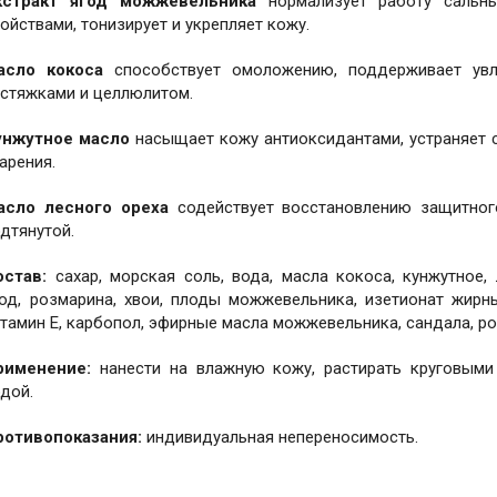
кстракт ягод можжевельника
нормализует работу сальны
ойствами, тонизирует и укрепляет кожу.
асло кокоса
способствует омоложению, поддерживает увл
астяжками и целлюлитом.
унжутное масло
насыщает кожу антиоксидантами, устраняет 
арения.
асло лесного ореха
содействует восстановлению защитного
дтянутой.
остав:
сахар, морская соль, вода, масла кокоса, кунжутное
год, розмарина, хвои, плоды можжевельника, изетионат жирн
тамин Е, карбопол, эфирные масла можжевельника, сандала, р
рименение:
нанести на влажную кожу, растирать круговыми
дой.
ротивопоказания:
индивидуальная непереносимость.