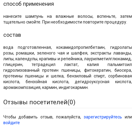
способ применения
нанесите шампунь на влажные волосы, вспеньте, затем
тщательно смойте. При необходимости повторите процедуру.
состав
вода подготовленная, кокамидопропилбетаин, гидролаты
розы, ромашки, зеленого чая и шалфея, экстракты лаванды,
липы, календулы, крапивы и репейника, лаурилметилглюкамид,
глицерин, тетрадецил лактат, калия пальмитоил
гидролизованный протеин пшеницы, фитокератин, биосера,
протеины пшеницы и шелка, бензиловый спирт, сорбиновая
кислота, бензойная кислота, дегидроуксусная кислота,
аромакомпозиция, кармин, индигокармин.
Отзывы посетителей(
0
)
Чтобы добавить отзыв, пожалуйста,
зарегистрируйтесь
или
войдите