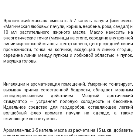
Эротический массаж: смешать 5-7 капель пачули (или смесь
«Магическая любовь»: пачули, корица, вербена, роза, сандал) и
10 мл растительного жирного масла. Масло наносить на
энергетические точки (мизинцы на стопе, середина внутренней
линии икроножной мышцы, центр колена, центр средней линии
промежности, точка на копчике, входящая в линию ягодиц,
середина линии между пупком и лобковой областью + пупок,
макушка головы.
Ингаляции и ароматизация помещений. Умеренно тонизирует,
вызывая прилив естественной бодрости, обладает мощным
антидепрессивным действием. Мощный эротический
стимулятор — устраняет половую холодность и бессилие.
Идеальное средство для гардеробов, оставляющее легкий
волшебный флер аромата пачули на одежде, а также
сживающее со свету моль.
Аромалампы: 3-5 капель масла из расчета на 15 м. кв. добавить