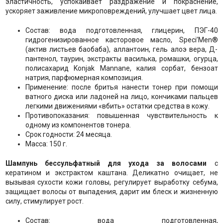
эластичность, успокаивает раздражение и покраснение,
ускоряет заживление микроповреждений, улучшает цвет лица.
Состав: вода подготовленная, глицерин, ПЭГ-40
гидрогенизированное касторовое масло, Speci’Men®
(актив листьев баобаба), аллантоин, гель алоэ вера, Д-
пантенол, таурин, экстракты василька, ромашки, огурца,
полисахарид Konjak Mannane, калия сорбат, бензоат
натрия, парфюмерная композиция.
Применение: после бритья нанести тонер при помощи
ватного диска или ладоней на лицо, кончиками пальцев
легкими движениями «вбить» остатки средства в кожу.
Противопоказания: повышенная чувствительность к
одному из компонентов тонера.
Срок годности: 24 месяца.
Масса: 150 г.
Шампунь бессульфатный для ухода за волосами
с
кератином и экстрактом каштана. Деликатно очищает, не
вызывая сухости кожи головы, регулирует выработку себума,
защищает волосы от выпадения, дарит им блеск и жизненную
силу, стимулирует рост.
Состав: вода подготовленная,