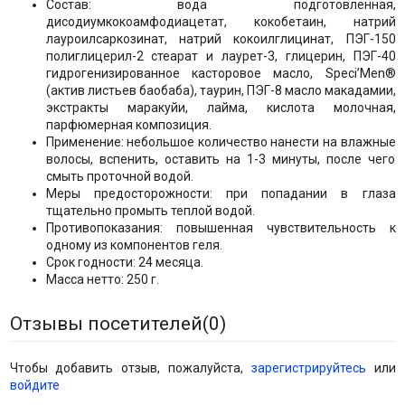
Состав: вода подготовленная,
дисодиумкокоамфодиацетат, кокобетаин, натрий
лауроилсаркозинат, натрий кокоилглицинат, ПЭГ-150
полиглицерил-2 стеарат и лаурет-3, глицерин, ПЭГ-40
гидрогенизированное касторовое масло, Speci’Men®
(актив листьев баобаба), таурин, ПЭГ-8 масло макадамии,
экстракты маракуйи, лайма, кислота молочная,
парфюмерная композиция.
Применение: небольшое количество нанести на влажные
волосы, вспенить, оставить на 1-3 минуты, после чего
смыть проточной водой.
Меры предосторожности: при попадании в глаза
тщательно промыть теплой водой.
Противопоказания: повышенная чувствительность к
одному из компонентов геля.
Срок годности: 24 месяца.
Масса нетто: 250 г.
Отзывы посетителей(
0
)
Чтобы добавить отзыв, пожалуйста,
зарегистрируйтесь
или
войдите