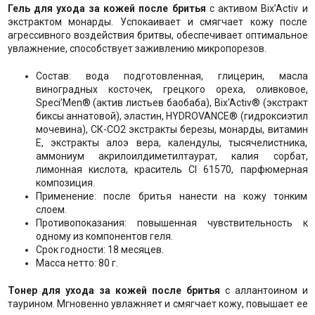
Гель для ухода за кожей после бритья
с активом Bix’Activ и
экстрактом монарды. Успокаивает и смягчает кожу после
агрессивного воздействия бритвы, обеспечивает оптимальное
увлажнение, способствует заживлению микропорезов.
Состав: вода подготовленная, глицерин, масла
виноградных косточек, грецкого ореха, оливковое,
Speci’Men® (актив листьев баобаба), Bix'Activ® (экстракт
биксы аннатовой), эластин, HYDROVANCE® (гидроксиэтил
мочевина), СК-СО2 экстракты березы, монарды, витамин
Е, экстракты алоэ вера, календулы, тысячелистника,
аммониум акрилоилдиметилтаурат, калия сорбат,
лимонная кислота, краситель CI 61570, парфюмерная
композиция.
Применение: после бритья нанести на кожу тонким
слоем.
Противопоказания: повышенная чувствительность к
одному из компонентов геля.
Срок годности: 18 месяцев.
Масса нетто: 80 г.
Тонер для ухода за кожей после бритья
с аллантоином и
таурином. Мгновенно увлажняет и смягчает кожу, повышает ее