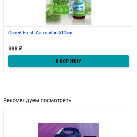
Спрей Fresh Air хвойный10мл.
В наличии
388
₽
Композиция эфирных масел пихты, апельсина, сосны, кипариса,
мяты.
Рекомендуем посмотреть