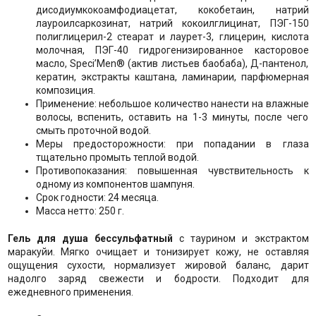
дисодиумкокоамфодиацетат, кокобетаин, натрий
лауроилсаркозинат, натрий кокоилглицинат, ПЭГ-150
полиглицерил-2 стеарат и лаурет-3, глицерин, кислота
молочная, ПЭГ-40 гидрогенизированное касторовое
масло, Speci’Men® (актив листьев баобаба), Д-пантенол,
кератин, экстракты каштана, ламинарии, парфюмерная
композиция.
Применение: небольшое количество нанести на влажные
волосы, вспенить, оставить на 1-3 минуты, после чего
смыть проточной водой.
Меры предосторожности: при попадании в глаза
тщательно промыть теплой водой.
Противопоказания: повышенная чувствительность к
одному из компонентов шампуня.
Срок годности: 24 месяца.
Масса нетто: 250 г.
Гель для душа бессульфатный
с таурином и экстрактом
маракуйи. Мягко очищает и тонизирует кожу, не оставляя
ощущения сухости, нормализует жировой баланс, дарит
надолго заряд свежести и бодрости. Подходит для
ежедневного применения.